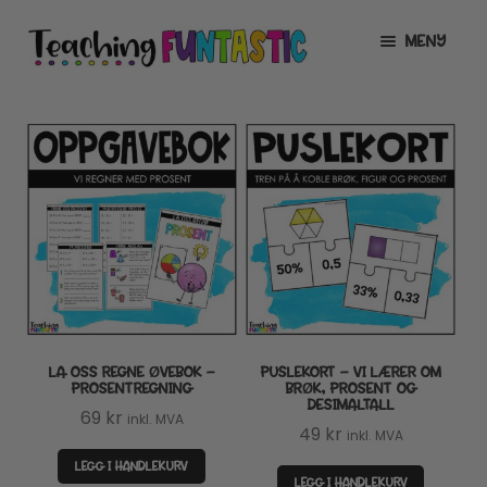
Hopp
Hopp
MENY
til
til
navigasjon
innhold
INFO
UTVID
UNDERMENY
MIN KONTO
GRATIS
UTVID
UNDERMENY
BUTIKK
UTVID
UNDERMENY
LISENSER
UTVID
UNDERMENY
LA OSS REGNE ØVEBOK –
PUSLEKORT – VI LÆRER OM
TIPSHJØRNET
PROSENTREGNING
BRØK, PROSENT OG
DESIMALTALL
69
kr
inkl. MVA
KURS
49
kr
inkl. MVA
LEGG I HANDLEKURV
LEGG I HANDLEKURV