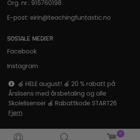
Org. nr.: 915760198
E-post:
eirin@teachingfuntastic.no
SOSIALE MEDIER
Facebook
Instagram
Pinterest
🍎 HELE august! 🍎 20 % rabatt på
Årslisens med årsbetaling og alle
SnapChat
Skolelisenser 🍎 Rabattkode START26
Fjern
0
Products