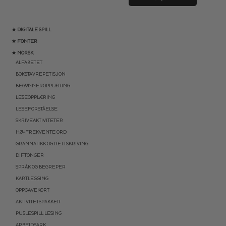
★ DIGITALE SPILL
★ FONTER
★ NORSK
ALFABETET
BOKSTAVREPETISJON
BEGYNNEROPPLÆRING
LESEOPPLÆRING
LESEFORSTÅELSE
SKRIVEAKTIVITETER
HØYFREKVENTE ORD
GRAMMATIKK OG RETTSKRIVING
DIFTONGER
SPRÅK OG BEGREPER
KARTLEGGING
OPPGAVEKORT
AKTIVITETSPAKKER
PUSLESPILL LESING
ARBEIDSARK