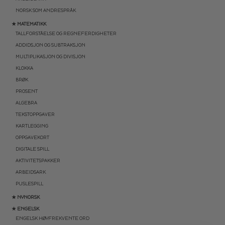
NORSK SOM ANDRESPRÅK
★ MATEMATIKK
TALLFORSTÅELSE OG REGNEFERDIGHETER
ADDIDSJON OG SUBTRAKSJON
MULTIPLIKASJON OG DIVISJON
KLOKKA
BRØK
PROSENT
ALGEBRA
TEKSTOPPGAVER
KARTLEGGING
OPPGAVEKORT
DIGITALE SPILL
AKTIVITETSPAKKER
ARBEIDSARK
PUSLESPILL
★ NYNORSK
★ ENGELSK
ENGELSK HØYFREKVENTE ORD