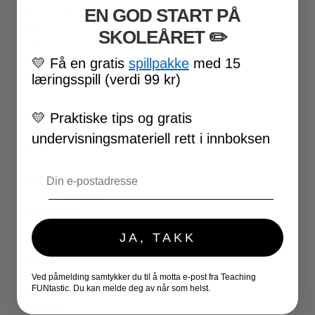
EN GOD START PÅ
VALENTINSDAG
SKOLEÅRET
​ ✏️
PÅSKE
17. MAI
💛
Få en gratis
spillpakke
med 15
FØRSKOLE
læringsspill (verdi 99 kr)
FOTBALL-VM
SKOLESLUTT
SKOLESTART
💛
Praktiske tips og gratis
FN-DAGEN
undervisningsmateriell rett i innboksen
HALLOWEEN
JUL
Email
NYTTÅR
UTESKOLE AKTIVITETER
★ LÆRERVERKTØY
PLANLEGGERE
JA, TAKK
KLASSEROMSDEKOR
KLASSELEDELSE
BRAIN BREAKS
Ved påmelding samtykker du til å motta e-post fra Teaching
FUNtastic. Du kan melde deg av når som helst.
★ SPILL
DOMINOSPILL