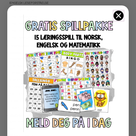
ENGELSK LESEFORSTÅELSE
ENGELSK LESING
ENGELSK SKRIVING
ENGELSK GRAMATIKK
ENGELSK ORD- OG BEGREPER
ENGELSK MUNTLIG
★ NORDSAMISK MATERIELL
★ SERIER
PROGRAMMERING
LESEKORT FAKTA
FAKTASERIE LESING
VI SKRIVER
SPRÅKSPIRALEN
MATTESPIRALEN
LA OSS REGNE ØVEBØKER
ESCAPE ROOM
★ SESONG OG HØYTIDER
OLYMPISKE LEKER
SAMEFOLKET
100 SKOLEDAGER