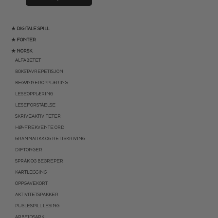
★ DIGITALE SPILL
★ FONTER
★ NORSK
ALFABETET
BOKSTAVREPETISJON
BEGYNNEROPPLÆRING
LESEOPPLÆRING
LESEFORSTÅELSE
SKRIVEAKTIVITETER
HØYFREKVENTE ORD
GRAMMATIKK OG RETTSKRIVING
DIFTONGER
SPRÅK OG BEGREPER
KARTLEGGING
OPPGAVEKORT
AKTIVITETSPAKKER
PUSLESPILL LESING
ARBEIDSARK