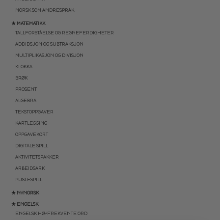
NORSK SOM ANDRESPRÅK
★ MATEMATIKK
TALLFORSTÅELSE OG REGNEFERDIGHETER
ADDIDSJON OG SUBTRAKSJON
MULTIPLIKASJON OG DIVISJON
KLOKKA
BRØK
PROSENT
ALGEBRA
TEKSTOPPGAVER
KARTLEGGING
OPPGAVEKORT
DIGITALE SPILL
AKTIVITETSPAKKER
ARBEIDSARK
PUSLESPILL
★ NYNORSK
★ ENGELSK
ENGELSK HØYFREKVENTE ORD