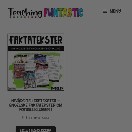
Hopp
Hopp
MENY
til
til
navigasjon
innhold
INFO
UTVID
UNDERMENY
MIN KONTO
GRATIS
UTVID
UNDERMENY
BUTIKK
UTVID
UNDERMENY
LISENSER
UTVID
UNDERMENY
NIVÅDELTE LESETEKSTER –
TIPSHJØRNET
ENGELSKE FAKTATEKSTER OM
FOTBALLKLUBBER 1
KURS
99
kr
inkl. MVA
LEGG I HANDLEKURV