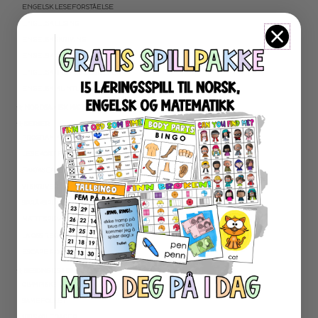
ENGELSK LESEFORSTÅELSE
ENGELSK LESING
ENGELSK SKRIVING
ENGELSK GRAMATIKK
ENGELSK ORD- OG BEGREPER
ENGELSK MUNTLIG
★ NORDSAMISK MATERIELL
★ SERIER
PROGRAMMERING
LESEKORT FAKTA
FAKTASERIE LESING
VI SKRIVER
SPRÅKSPIRALEN
MATTESPIRALEN
LA OSS REGNE ØVEBØKER
ESCAPE ROOM
★ SESONG OG HØYTIDER
OLYMPISKE LEKER
SAMEFOLKET
100 SKOLEDAGER