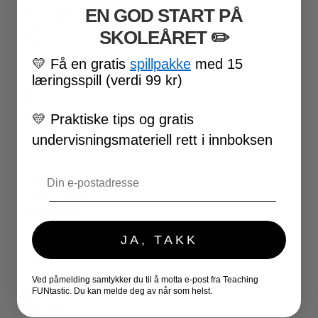
EN GOD START PÅ
VALENTINSDAG
SKOLEÅRET
​ ✏️
PÅSKE
17. MAI
💛
Få en gratis
spillpakke
med 15
FØRSKOLE
læringsspill (verdi 99 kr)
FOTBALL-VM
SKOLESLUTT
SKOLESTART
💛
Praktiske tips og gratis
FN-DAGEN
undervisningsmateriell rett i innboksen
HALLOWEEN
JUL
Email
NYTTÅR
UTESKOLE AKTIVITETER
★ LÆRERVERKTØY
PLANLEGGERE
JA, TAKK
KLASSEROMSDEKOR
KLASSELEDELSE
BRAIN BREAKS
Ved påmelding samtykker du til å motta e-post fra Teaching
FUNtastic. Du kan melde deg av når som helst.
★ SPILL
DOMINOSPILL