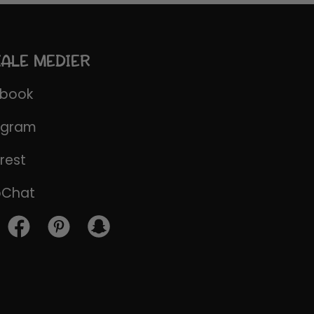
IALE MEDIER
ebook
agram
rest
pChat