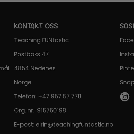
KONTAKT OSS
SOS
Teaching FUNtastic
Fac
Postboks 47
Inst
emål
4854 Nedenes
Pinte
Norge
Sna
Telefon:
+47 957 57 778
Org. nr.: 915760198
E-post:
eirin@teachingfuntastic.no