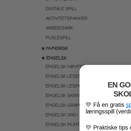
DIGITALE SPILL
AKTIVITETSPAKKER
ARBEIDSARK
PUSLESPILL
★ NYNORSK
★ ENGELSK
ENGELSK HØYFREKVENTE ORD
ENGELSK LESEFORSTÅELSE
EN GO
ENGELSK LESING
SKO
ENGELSK SKRIVING
💛
Få en gratis
s
ENGELSK GRAMATIKK
læringsspill (verdi
ENGELSK ORD- OG BEGREPER
ENGELSK MUNTLIG
💛
Praktiske tips 