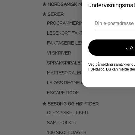
★ NORDSAMISK MATERIELL
undervisningsmate
★ SERIER
Email
PROGRAMMERING
LESEKORT FAKTA
FAKTASERIE LESING
JA
VI SKRIVER
SPRÅKSPIRALEN
Ved påmelding samtykker du t
FUNtastic. Du kan melde deg
MATTESPIRALEN
LA OSS REGNE ØVEBØKER
ESCAPE ROOM
★ SESONG OG HØYTIDER
OLYMPISKE LEKER
SAMEFOLKET
100 SKOLEDAGER