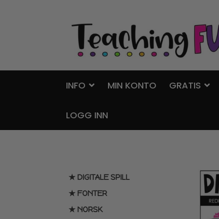
Hopp
Hopp
til
til
navigasjon
innhold
INFO
MIN KONTO
GRATIS
LOGG INN
★ DIGITALE SPILL
★ FONTER
★ NORSK