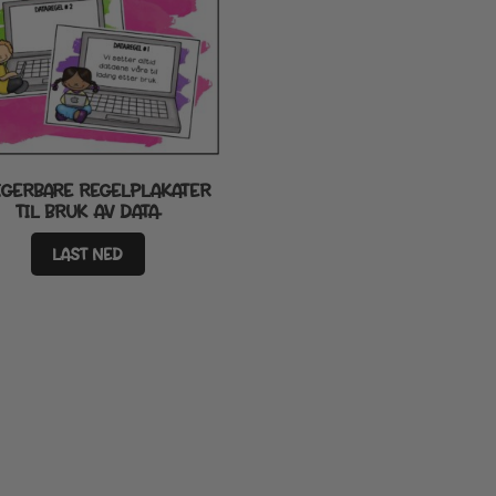
IGERBARE REGELPLAKATER
TIL BRUK AV DATA
LAST NED