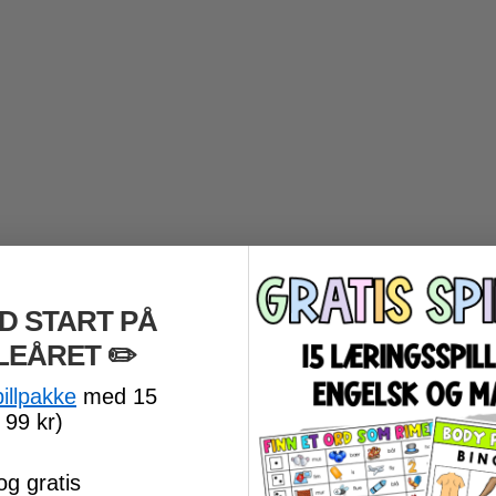
D START PÅ
LEÅRET
​ ✏️
pillpakke
med 15
 99 kr)
og gratis