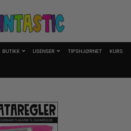
BUTIKK
LISENSER
TIPSHJØRNET
KURS