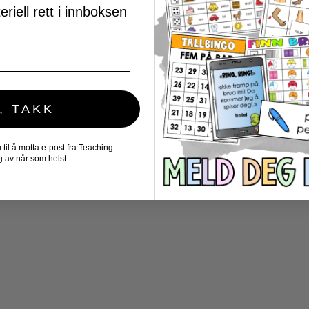
riell rett i innboksen
, TAKK
il å motta e-post fra Teaching
 av når som helst.