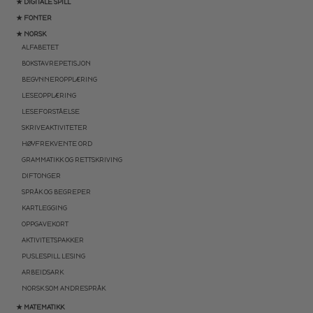
★ DIGITALE SPILL
★ FONTER
★ NORSK
ALFABETET
BOKSTAVREPETISJON
BEGYNNEROPPLÆRING
LESEOPPLÆRING
LESEFORSTÅELSE
SKRIVEAKTIVITETER
HØYFREKVENTE ORD
GRAMMATIKK OG RETTSKRIVING
DIFTONGER
SPRÅK OG BEGREPER
KARTLEGGING
OPPGAVEKORT
AKTIVITETSPAKKER
PUSLESPILL LESING
ARBEIDSARK
NORSK SOM ANDRESPRÅK
★ MATEMATIKK