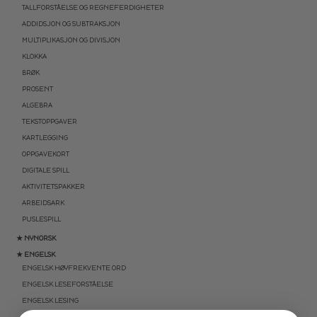
TALLFORSTÅELSE OG REGNEFERDIGHETER
ADDIDSJON OG SUBTRAKSJON
MULTIPLIKASJON OG DIVISJON
KLOKKA
BRØK
PROSENT
ALGEBRA
TEKSTOPPGAVER
KARTLEGGING
OPPGAVEKORT
DIGITALE SPILL
AKTIVITETSPAKKER
ARBEIDSARK
PUSLESPILL
★ NYNORSK
★ ENGELSK
ENGELSK HØYFREKVENTE ORD
ENGELSK LESEFORSTÅELSE
ENGELSK LESING
ENGELSK SKRIVING