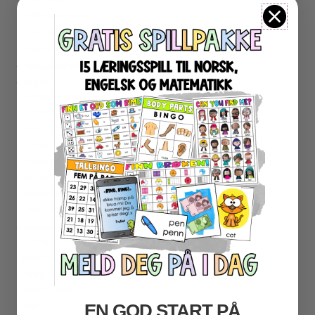
ENGELSK GRAMATIKK
ENGELSK ORD- OG BEGREPER
ENGELSK MUNTLIG
★ NORDSAMISK MATERIELL
★ SERIER
PROGRAMMERING
LESEKORT FAKTA
FAKTASERIE LESING
VI SKRIVER
SPRÅKSPIRALEN
MATTESPIRALEN
LA OSS REGNE ØVEBØKER
ESCAPE ROOM
★ SESONG OG HØYTIDER
OLYMPISKE LEKER
SAMEFOLKET
100 SKOLEDAGER
VALENTINSDAG
EN GOD START PÅ
PÅSKE