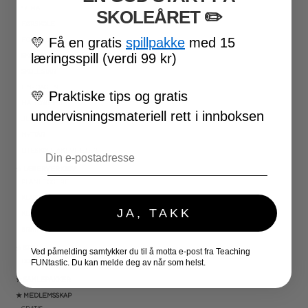
17. MAI
SKOLEÅRET
​ ✏️
FØRSKOLE
💛
Få en gratis
spillpakke
med 15
FOTBALL-VM
læringsspill (verdi 99 kr)
SKOLESLUTT
SKOLESTART
FN-DAGEN
💛
Praktiske tips og gratis
HALLOWEEN
undervisningsmateriell rett i innboksen
JUL
NYTTÅR
Email
UTESKOLE AKTIVITETER
★ LÆRERVERKTØY
PLANLEGGERE
KLASSEROMSDEKOR
JA, TAKK
KLASSELEDELSE
BRAIN BREAKS
★ SPILL
Ved påmelding samtykker du til å motta e-post fra Teaching
DOMINOSPILL
FUNtastic. Du kan melde deg av når som helst.
★ SAMLEPAKKER
★ MEDLEMSSKAP