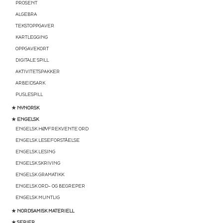
PROSENT
ALGEBRA
TEKSTOPPGAVER
KARTLEGGING
OPPGAVEKORT
DIGITALE SPILL
AKTIVITETSPAKKER
ARBEIDSARK
PUSLESPILL
★ NYNORSK
★ ENGELSK
ENGELSK HØYFREKVENTE ORD
ENGELSK LESEFORSTÅELSE
ENGELSK LESING
ENGELSK SKRIVING
ENGELSK GRAMATIKK
ENGELSK ORD- OG BEGREPER
ENGELSK MUNTLIG
★ NORDSAMISK MATERIELL
★ SERIER