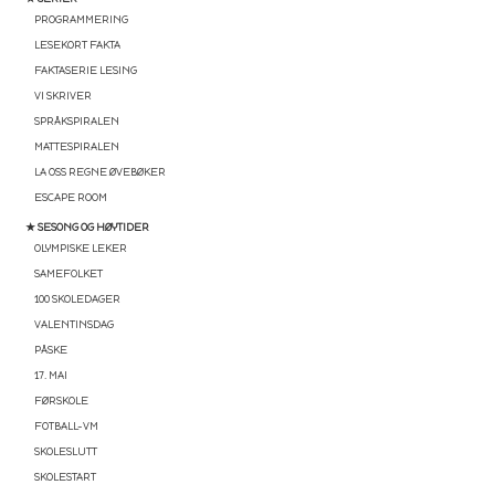
PROGRAMMERING
LESEKORT FAKTA
FAKTASERIE LESING
VI SKRIVER
SPRÅKSPIRALEN
MATTESPIRALEN
LA OSS REGNE ØVEBØKER
ESCAPE ROOM
★ SESONG OG HØYTIDER
OLYMPISKE LEKER
SAMEFOLKET
100 SKOLEDAGER
VALENTINSDAG
PÅSKE
17. MAI
FØRSKOLE
FOTBALL-VM
SKOLESLUTT
SKOLESTART