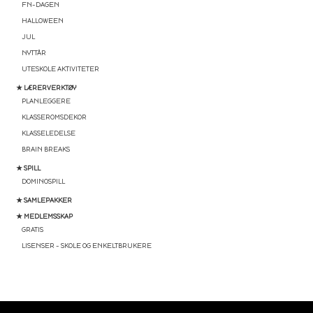
FN-DAGEN
HALLOWEEN
JUL
NYTTÅR
UTESKOLE AKTIVITETER
★ LÆRERVERKTØY
PLANLEGGERE
KLASSEROMSDEKOR
KLASSELEDELSE
BRAIN BREAKS
★ SPILL
DOMINOSPILL
★ SAMLEPAKKER
★ MEDLEMSSKAP
GRATIS
LISENSER – SKOLE OG ENKELTBRUKERE