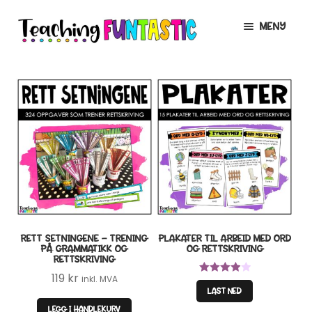
Hopp
Hopp
MENY
til
til
navigasjon
innhold
INFO
UTVID
UNDERMENY
MIN KONTO
GRATIS
UTVID
UNDERMENY
BUTIKK
UTVID
UNDERMENY
LISENSER
UTVID
UNDERMENY
RETT SETNINGENE – TRENING
PLAKATER TIL ARBEID MED ORD
TIPSHJØRNET
PÅ GRAMMATIKK OG
OG RETTSKRIVING
RETTSKRIVING
KURS
119
kr
inkl. MVA
Vurdert
LAST NED
4.00
av 5
LEGG I HANDLEKURV