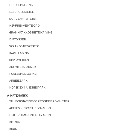
LESEOPPLÆRING
LESEFORSTÅELSE
SKRIVEAKTIVITETER
HØYFREKVENTE ORD
GRAMMATIKK OG RETTSKRIVING
DIFTONGER
SPRÅK OG BEGREPER
KARTLEGGING
OPPGAVEKORT
AKTIVITETSPAKKER
PUSLESPILL LESING
ARBEIDSARK
NORSK SOM ANDRESPRÅK
★ MATEMATIKK
TALLFORSTÅELSE OG REGNEFERDIGHETER
ADDIDSJON OG SUBTRAKSJON
MULTIPLIKASJON OG DIVISJON
KLOKKA
BRØK