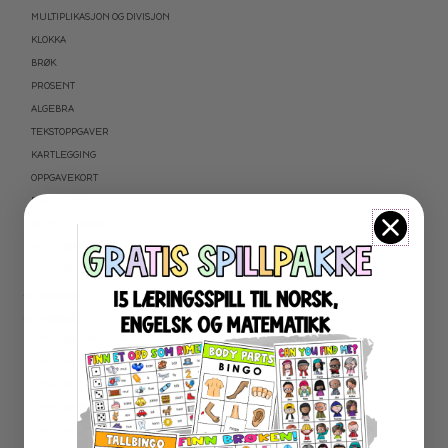
MULTIPLIKASJON OG DIVISJON
KLOKKA
BRØK
PROSENT
ALGEBRA
TEKSTOPPGAVER
KARTLEGGING
OPPGAVEKORT
DIGITALE SPILL
AKTIVITETSPAKKER
ARBEIDSARK
PUSLESPILL
★ NYNORSK
★ ENGELSK
ENGELSK HØYFREKVENTE ORD
ENGELSK LESEFORSTÅELSE
ENGELSK LESING
ENGELSK SKRIVING
ENGELSK GRAMATIKK