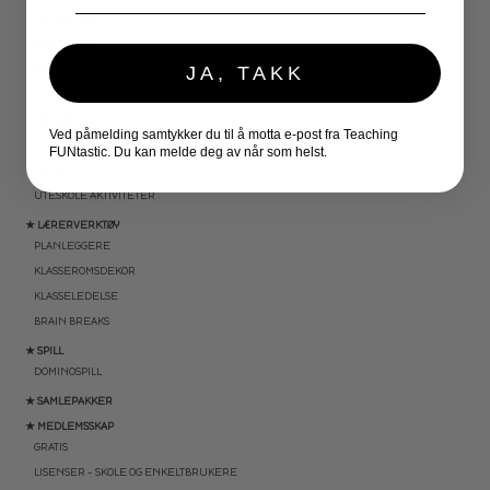
FOTBALL-VM
SKOLESLUTT
JA, TAKK
SKOLESTART
FN-DAGEN
HALLOWEEN
Ved påmelding samtykker du til å motta e-post fra Teaching
JUL
FUNtastic. Du kan melde deg av når som helst.
NYTTÅR
UTESKOLE AKTIVITETER
★ LÆRERVERKTØY
PLANLEGGERE
KLASSEROMSDEKOR
KLASSELEDELSE
BRAIN BREAKS
★ SPILL
DOMINOSPILL
★ SAMLEPAKKER
★ MEDLEMSSKAP
GRATIS
LISENSER – SKOLE OG ENKELTBRUKERE