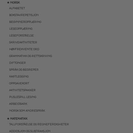
★ NORSK
ALFABETET
BOKSTAVREPETISJON
BEGYNNEROPPLÆRING
LESEOPPLÆRING
LESEFORSTÅELSE
SKRIVEAKTIVITETER
HØYFREKVENTE ORD
GRAMMATIKK OG RETTSKRIVING
DIFTONGER
SPRÅK OG BEGREPER
KARTLEGGING
OPPGAVEKORT
AKTIVITETSPAKKER
PUSLESPILL LESING
ARBEIDSARK
NORSK SOM ANDRESPRÅK
★ MATEMATIKK
TALLFORSTÅELSE OG REGNEFERDIGHETER
ADDIDSJON OG SUBTRAKSJON