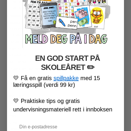
ENGELSK ORD- OG BEGREPER
ENGELSK MUNTLIG
★ NORDSAMISK MATERIELL
★ SERIER
PROGRAMMERING
LESEKORT FAKTA
FAKTASERIE LESING
VI SKRIVER
EN GOD START PÅ
SPRÅKSPIRALEN
MATTESPIRALEN
SKOLEÅRET
​ ✏️
LA OSS REGNE ØVEBØKER
ESCAPE ROOM
💛
Få en gratis
spillpakke
med 15
læringsspill (verdi 99 kr)
★ SESONG OG HØYTIDER
OLYMPISKE LEKER
SAMEFOLKET
💛
Praktiske tips og gratis
100 SKOLEDAGER
undervisningsmateriell rett i innboksen
VALENTINSDAG
PÅSKE
Email
17. MAI
FØRSKOLE