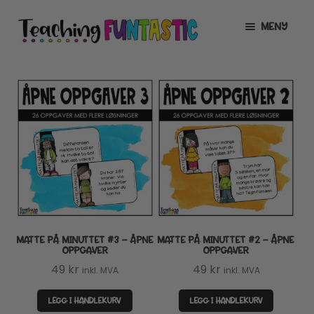
Hopp
Hopp
MENY
til
til
navigasjon
innhold
INFO
UTVID
UNDERMENY
MIN KONTO
GRATIS
UTVID
UNDERMENY
BUTIKK
UTVID
UNDERMENY
LISENSER
UTVID
UNDERMENY
MATTE PÅ MINUTTET #3 – ÅPNE
MATTE PÅ MINUTTET #2 – ÅPNE
TIPSHJØRNET
OPPGAVER
OPPGAVER
49
kr
49
kr
inkl. MVA
inkl. MVA
KURS
LEGG I HANDLEKURV
LEGG I HANDLEKURV