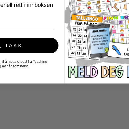
riell rett i innboksen
, TAKK
il å motta e-post fra Teaching
 av når som helst.