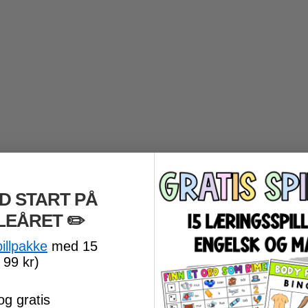
D START PÅ
LEÅRET
​ ✏️
pillpakke
med 15
 99 kr)
og gratis