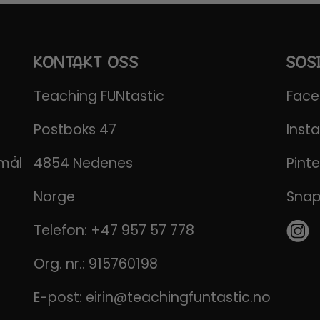
KONTAKT OSS
SOS
Teaching FUNtastic
Fac
Postboks 47
Inst
emål
4854 Nedenes
Pinte
Norge
Sna
Telefon:
+47 957 57 778
Org. nr.: 915760198
E-post:
eirin@teachingfuntastic.no