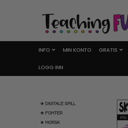
Hopp
Hopp
til
til
navigasjon
innhold
INFO
MIN KONTO
GRATIS
LOGG INN
★ DIGITALE SPILL
★ FONTER
★ NORSK