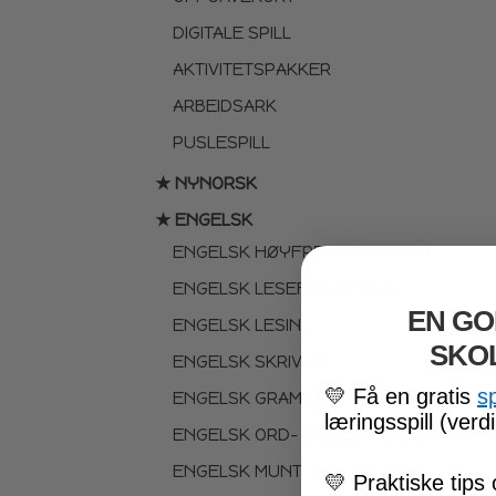
DIGITALE SPILL
AKTIVITETSPAKKER
ARBEIDSARK
PUSLESPILL
★ NYNORSK
★ ENGELSK
ENGELSK HØYFREKVENTE ORD
ENGELSK LESEFORSTÅELSE
EN GO
ENGELSK LESING
SKO
ENGELSK SKRIVING
💛
Få en gratis
s
ENGELSK GRAMATIKK
læringsspill (verdi
ENGELSK ORD- OG BEGREPER
ENGELSK MUNTLIG
💛
Praktiske tips 