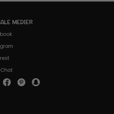
IALE MEDIER
ebook
agram
rest
pChat