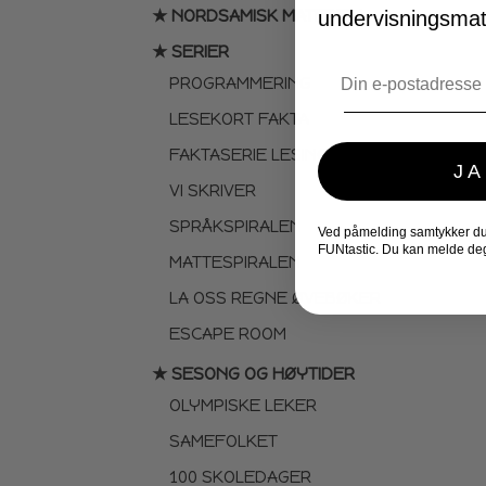
★ NORDSAMISK MATERIELL
undervisningsmate
★ SERIER
Email
PROGRAMMERING
LESEKORT FAKTA
FAKTASERIE LESING
JA
VI SKRIVER
SPRÅKSPIRALEN
Ved påmelding samtykker du t
FUNtastic. Du kan melde deg
MATTESPIRALEN
LA OSS REGNE ØVEBØKER
ESCAPE ROOM
★ SESONG OG HØYTIDER
OLYMPISKE LEKER
SAMEFOLKET
100 SKOLEDAGER