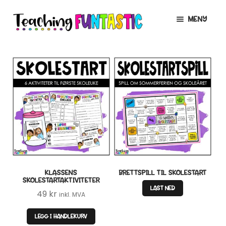
Hopp
Hopp
MENY
til
til
navigasjon
innhold
INFO
UTVID
UNDERMENY
MIN KONTO
GRATIS
UTVID
UNDERMENY
BUTIKK
UTVID
UNDERMENY
LISENSER
UTVID
UNDERMENY
KLASSENS
BRETTSPILL TIL SKOLESTART
TIPSHJØRNET
SKOLESTARTAKTIVITETER
LAST NED
49
kr
inkl. MVA
KURS
LEGG I HANDLEKURV