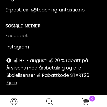
E-post:
eirin@teachingfuntastic.no
SOSIALE MEDIER
Facebook
Instagram
Pinterest
🍎 HELE august! 🍎 20 % rabatt på
Årslisens med årsbetaling og alle
SnapChat
Skolelisenser 🍎 Rabattkode START26
Fjern
0
Products
search