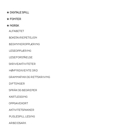
★ DIGITALE SPILL
★ FONTER
★ NORSK
ALFABETET
BOKSTAVREPETISJON
BEGYNNEROPPLÆRING
LESEOPPLÆRING
LESEFORSTÅELSE
SKRIVEAKTIVITETER
HØYFREKVENTE ORD
GRAMMATIKK OG RETTSKRIVING
DIFTONGER
SPRÅK OG BEGREPER
KARTLEGGING
OPPGAVEKORT
AKTIVITETSPAKKER
PUSLESPILL LESING
ARBEIDSARK