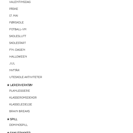
VALENTINSDAG
PÅSKE
17. MAI
FØRSKOLE
FOTBALL-VM
SKOLESLUTT
SKOLESTART
FN-DAGEN
HALLOWEEN
JUL
NYTTÅR
UTESKOLE AKTIVITETER
★ LÆRERVERKTØY
PLANLEGGERE
KLASSEROMSDEKOR
KLASSELEDELSE
BRAIN BREAKS
★ SPILL
DOMINOSPILL
★ SAMLEPAKKER