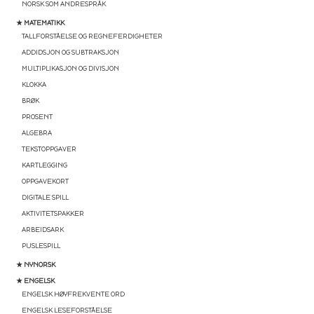
NORSK SOM ANDRESPRÅK
★ MATEMATIKK
TALLFORSTÅELSE OG REGNEFERDIGHETER
ADDIDSJON OG SUBTRAKSJON
MULTIPLIKASJON OG DIVISJON
KLOKKA
BRØK
PROSENT
ALGEBRA
TEKSTOPPGAVER
KARTLEGGING
OPPGAVEKORT
DIGITALE SPILL
AKTIVITETSPAKKER
ARBEIDSARK
PUSLESPILL
★ NYNORSK
★ ENGELSK
ENGELSK HØYFREKVENTE ORD
ENGELSK LESEFORSTÅELSE