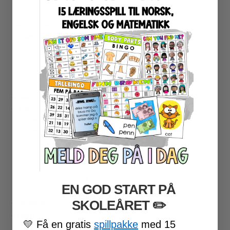
ALGEBRA
TEKSTOPPGAVER
KARTLEGGING
OPPGAVEKORT
DIGITALE SPILL
AKTIVITETSPAKKER
ARBEIDSARK
PUSLESPILL
★ NYNORSK
★ ENGELSK
ENGELSK HØYFREKVENTE ORD
ENGELSK LESEFORSTÅELSE
ENGELSK LESING
ENGELSK SKRIVING
ENGELSK GRAMATIKK
ENGELSK ORD- OG BEGREPER
EN GOD START PÅ
ENGELSK MUNTLIG
SKOLEÅRET
​ ✏️
★ NORDSAMISK MATERIELL
★ SERIER
💛
Få en gratis
spillpakke
med 15
PROGRAMMERING