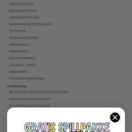
LESEFORSTÅELSE
SKRIVEAKTIVITETER
HØYFREKVENTE ORD
GRAMMATIKK OG RETTSKRIVING
DIFTONGER
SPRÅK OG BEGREPER
KARTLEGGING
OPPGAVEKORT
AKTIVITETSPAKKER
PUSLESPILL LESING
ARBEIDSARK
NORSK SOM ANDRESPRÅK
★ MATEMATIKK
TALLFORSTÅELSE OG REGNEFERDIGHETER
ADDIDSJON OG SUBTRAKSJON
MULTIPLIKASJON OG DIVISJON
KLOKKA
BRØK
PROSENT