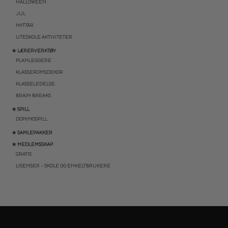
HALLOWEEN
JUL
NYTTÅR
UTESKOLE AKTIVITETER
★ LÆRERVERKTØY
PLANLEGGERE
KLASSEROMSDEKOR
KLASSELEDELSE
BRAIN BREAKS
★ SPILL
DOMINOSPILL
★ SAMLEPAKKER
★ MEDLEMSSKAP
GRATIS
LISENSER – SKOLE OG ENKELTBRUKERE