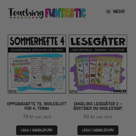
Hopp
Hopp
MENY
til
til
navigasjon
innhold
INFO
UTVID
UNDERMENY
MIN KONTO
GRATIS
UTVID
UNDERMENY
BUTIKK
UTVID
UNDERMENY
LISENSER
UTVID
UNDERMENY
OPPGAVEHEFTE TIL SKOLESLUTT
ENGELSKE LESEGÅTER 2 –
TIPSHJØRNET
FOR 4. TRINN
ÅRSTIDER OG SKOLESTART
79
kr
59
kr
inkl. MVA
inkl. MVA
KURS
LEGG I HANDLEKURV
LEGG I HANDLEKURV