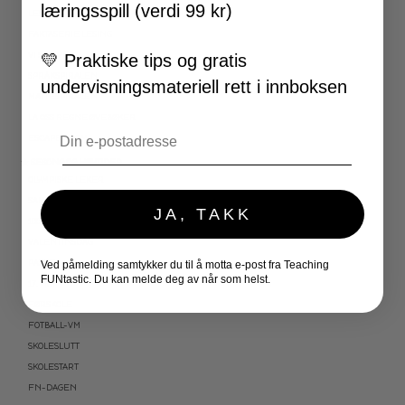
læringsspill (verdi 99 kr)
LESEKORT FAKTA
FAKTASERIE LESING
VI SKRIVER
💛
Praktiske tips og gratis
SPRÅKSPIRALEN
undervisningsmateriell rett i innboksen
MATTESPIRALEN
LA OSS REGNE ØVEBØKER
Email
ESCAPE ROOM
★ SESONG OG HØYTIDER
OLYMPISKE LEKER
SAMEFOLKET
JA, TAKK
100 SKOLEDAGER
VALENTINSDAG
PÅSKE
Ved påmelding samtykker du til å motta e-post fra Teaching
FUNtastic. Du kan melde deg av når som helst.
17. MAI
FØRSKOLE
FOTBALL-VM
SKOLESLUTT
SKOLESTART
FN-DAGEN