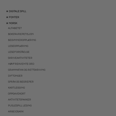
★ DIGITALE SPILL
★ FONTER
★ NORSK
ALFABETET
BOKSTAVREPETISJON
BEGYNNEROPPLÆRING
LESEOPPLÆRING
LESEFORSTÅELSE
SKRIVEAKTIVITETER
HØYFREKVENTE ORD
GRAMMATIKK OG RETTSKRIVING
DIFTONGER
SPRÅK OG BEGREPER
KARTLEGGING
OPPGAVEKORT
AKTIVITETSPAKKER
PUSLESPILL LESING
ARBEIDSARK