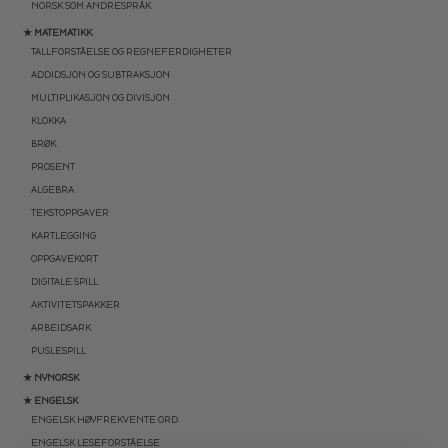
NORSK SOM ANDRESPRÅK
★ MATEMATIKK
TALLFORSTÅELSE OG REGNEFERDIGHETER
ADDIDSJON OG SUBTRAKSJON
MULTIPLIKASJON OG DIVISJON
KLOKKA
BRØK
PROSENT
ALGEBRA
TEKSTOPPGAVER
KARTLEGGING
OPPGAVEKORT
DIGITALE SPILL
AKTIVITETSPAKKER
ARBEIDSARK
PUSLESPILL
★ NYNORSK
★ ENGELSK
ENGELSK HØYFREKVENTE ORD
ENGELSK LESEFORSTÅELSE