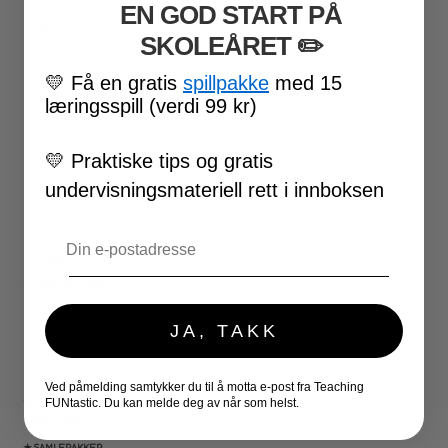
EN GOD START PÅ
VALENTINSDAG
PÅSKE
SKOLEÅRET
​ ✏️
17. MAI
FØRSKOLE
💛
Få en gratis
spillpakke
med 15
FOTBALL-VM
læringsspill (verdi 99 kr)
SKOLESLUTT
SKOLESTART
💛
Praktiske tips og gratis
FN-DAGEN
undervisningsmateriell rett i innboksen
HALLOWEEN
JUL
Email
NYTTÅR
UTESKOLE AKTIVITETER
★ LÆRERVERKTØY
PLANLEGGERE
JA, TAKK
KLASSEROMSDEKOR
KLASSELEDELSE
BRAIN BREAKS
Ved påmelding samtykker du til å motta e-post fra Teaching
★ SPILL
FUNtastic. Du kan melde deg av når som helst.
DOMINOSPILL
★ SAMLEPAKKER