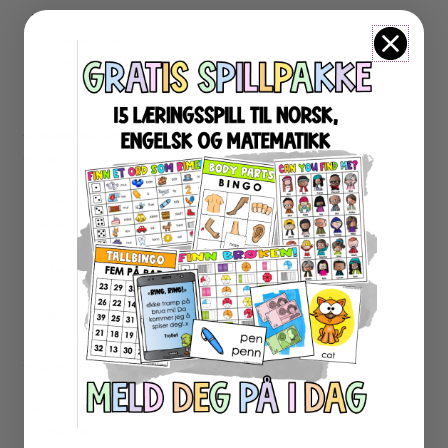
ENGELSK LESING
ENGELSK SKRIVING
ENGELSK GRAMATIKK
ENGELSK ORD- OG BEGREPER
ENGELSK MUNTLIG
★ NORDSAMISK MATERIELL
★ SERIER
PROGRAMMERING
LESEKORT FAKTA
FAKTASERIE LESING
VI SKRIVER
SPRÅKSPIRALEN
MATTESPIRALEN
LA OSS REGNE ØVEBØKER
ESCAPE ROOM
★ SESONG OG HØYTIDER
OLYMPISKE LEKER
SAMEFOLKET
100 SKOLEDAGER