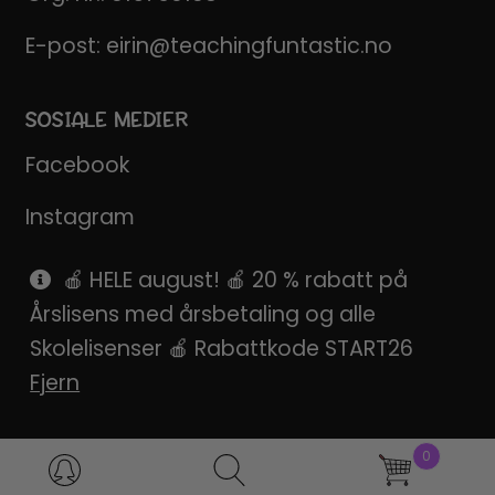
E-post:
eirin@teachingfuntastic.no
SOSIALE MEDIER
Facebook
Instagram
Pinterest
🍎 HELE august! 🍎 20 % rabatt på
Årslisens med årsbetaling og alle
SnapChat
Skolelisenser 🍎 Rabattkode START26
Fjern
0
Products
search