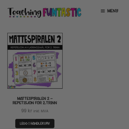
Hopp
Hopp
MENY
til
til
navigasjon
innhold
INFO
UTVID
UNDERMENY
MIN KONTO
GRATIS
UTVID
UNDERMENY
BUTIKK
UTVID
UNDERMENY
LISENSER
UTVID
UNDERMENY
MATTESPIRALEN 2 –
TIPSHJØRNET
REPETISJON FOR 2.TRINN
99
kr
inkl. MVA
KURS
LEGG I HANDLEKURV