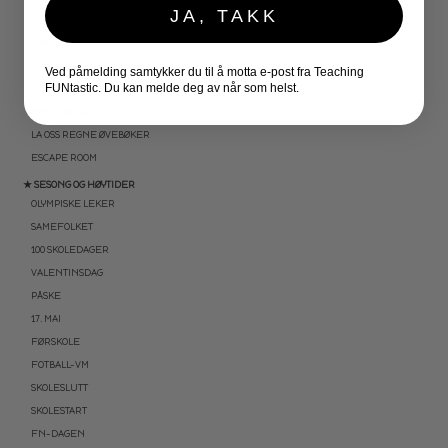
JA, TAKK
LESEKORT FAKTA
FAKTASERIE LESING
VI SKRIVER
Ved påmelding samtykker du til å motta e-post fra Teaching
FUNtastic. Du kan melde deg av når som helst.
SPRÅKSPIRALEN
MATTESPIRALEN
LA OSS REGNE ØVEBØKER
ESCAPE ROOM
★ SESONG OG HØYTIDER
OLYMPISKE LEKER
SAMEFOLKET
100 SKOLEDAGER
VALENTINSDAG
PÅSKE
17. MAI
FØRSKOLE
FOTBALL-VM
SKOLESLUTT
SKOLESTART
FN-DAGEN