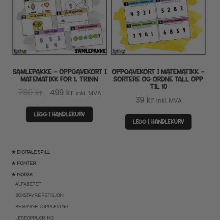
SAMLEPAKKE – OPPGAVEKORT I
OPPGAVEKORT I MATEMATIKK –
MATEMATIKK FOR 1. TRINN
SORTERE OG ORDNE TALL OPP
TIL 10
Opprinnelig
Nåværende
780
kr
499
kr
inkl. MVA
39
kr
inkl. MVA
pris
pris
LEGG I HANDLEKURV
var:
er:
LEGG I HANDLEKURV
780 kr.
499 kr.
★ DIGITALE SPILL
★ FONTER
★ NORSK
ALFABETET
BOKSTAVREPETISJON
BEGYNNEROPPLÆRING
LESEOPPLÆRING