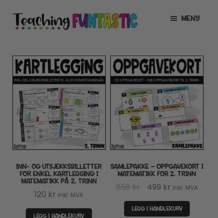
Hopp
Hopp
MENY
til
til
navigasjon
innhold
INFO
UTVID
UNDERMENY
MIN KONTO
GRATIS
UTVID
UNDERMENY
BUTIKK
UTVID
UNDERMENY
LISENSER
UTVID
UNDERMENY
INN- OG UTSJEKKSBILLETTER
SAMLEPAKKE – OPPGAVEKORT I
TIPSHJØRNET
FOR ENKEL KARTLEGGING I
MATEMATIKK FOR 2. TRINN
MATEMATIKK PÅ 2. TRINN
Opprinnelig
Nåværende
858
kr
499
kr
inkl. MVA
KURS
120
kr
inkl. MVA
pris
pris
LEGG I HANDLEKURV
var:
er:
LEGG I HANDLEKURV