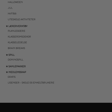
HALLOWEEN
JUL
NYTTÅR
UTESKOLE AKTIVITETER
★ LÆRERVERKTØY
PLANLEGGERE
KLASSEROMSDEKOR
KLASSELEDELSE
BRAIN BREAKS
★ SPILL
DOMINOSPILL
★ SAMLEPAKKER
★ MEDLEMSSKAP
GRATIS
LISENSER – SKOLE OG ENKELTBRUKERE