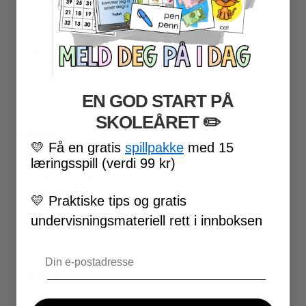
ALGEBRA
TEKSTOPPGAVER
KARTLEGGING
OPPGAVEKORT
DIGITALE SPILL
AKTIVITETSPAKKER
EN GOD START PÅ
ARBEIDSARK
PUSLESPILL
SKOLEÅRET
​ ✏️
★ NYNORSK
💛
Få en gratis
spillpakke
med 15
★ ENGELSK
læringsspill (verdi 99 kr)
ENGELSK HØYFREKVENTE ORD
ENGELSK LESEFORSTÅELSE
ENGELSK LESING
💛
Praktiske tips og gratis
ENGELSK SKRIVING
undervisningsmateriell rett i innboksen
ENGELSK GRAMATIKK
ENGELSK ORD- OG BEGREPER
Email
ENGELSK MUNTLIG
★ NORDSAMISK MATERIELL
★ SERIER
PROGRAMMERING