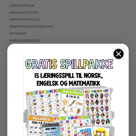
LESEFORSTÅELSE
SKRIVEAKTIVITETER
HØYFREKVENTE ORD
GRAMMATIKK OG RETTSKRIVING
DIFTONGER
SPRÅK OG BEGREPER
KARTLEGGING
OPPGAVEKORT
AKTIVITETSPAKKER
PUSLESPILL LESING
ARBEIDSARK
NORSK SOM ANDRESPRÅK
★ MATEMATIKK
TALLFORSTÅELSE OG REGNEFERDIGHETER
ADDIDSJON OG SUBTRAKSJON
MULTIPLIKASJON OG DIVISJON
KLOKKA
BRØK
PROSENT