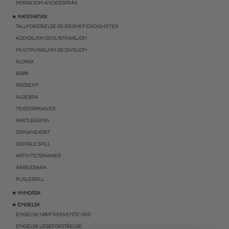
NORSK SOM ANDRESPRÅK
★ MATEMATIKK
TALLFORSTÅELSE OG REGNEFERDIGHETER
ADDIDSJON OG SUBTRAKSJON
MULTIPLIKASJON OG DIVISJON
KLOKKA
BRØK
PROSENT
ALGEBRA
TEKSTOPPGAVER
KARTLEGGING
OPPGAVEKORT
DIGITALE SPILL
AKTIVITETSPAKKER
ARBEIDSARK
PUSLESPILL
★ NYNORSK
★ ENGELSK
ENGELSK HØYFREKVENTE ORD
ENGELSK LESEFORSTÅELSE