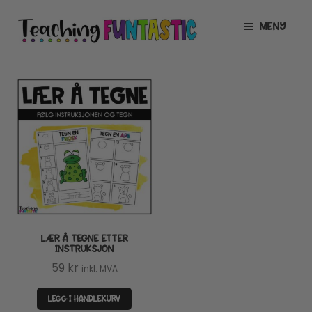
Hopp
Hopp
MENY
til
til
navigasjon
innhold
INFO
UTVID
UNDERMENY
MIN KONTO
GRATIS
UTVID
UNDERMENY
BUTIKK
UTVID
UNDERMENY
LISENSER
UTVID
UNDERMENY
LÆR Å TEGNE ETTER
TIPSHJØRNET
INSTRUKSJON
59
kr
inkl. MVA
KURS
LEGG I HANDLEKURV