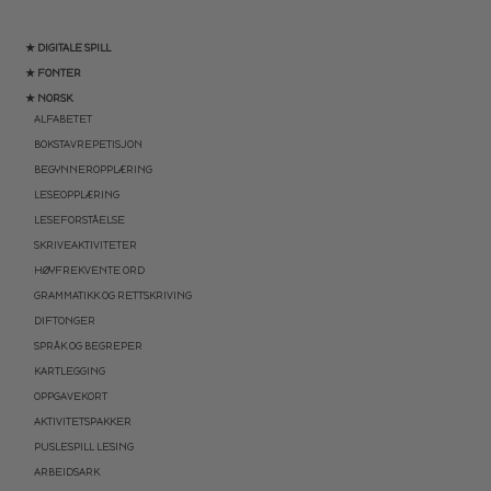
★ DIGITALE SPILL
★ FONTER
★ NORSK
ALFABETET
BOKSTAVREPETISJON
BEGYNNEROPPLÆRING
LESEOPPLÆRING
LESEFORSTÅELSE
SKRIVEAKTIVITETER
HØYFREKVENTE ORD
GRAMMATIKK OG RETTSKRIVING
DIFTONGER
SPRÅK OG BEGREPER
KARTLEGGING
OPPGAVEKORT
AKTIVITETSPAKKER
PUSLESPILL LESING
ARBEIDSARK