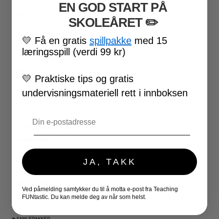
EN GOD START PÅ
VALENTINSDAG
PÅSKE
SKOLEÅRET
​ ✏️
17. MAI
FØRSKOLE
💛
Få en gratis
spillpakke
med 15
FOTBALL-VM
læringsspill (verdi 99 kr)
SKOLESLUTT
SKOLESTART
💛
Praktiske tips og gratis
FN-DAGEN
undervisningsmateriell rett i innboksen
HALLOWEEN
JUL
Email
NYTTÅR
UTESKOLE AKTIVITETER
★ LÆRERVERKTØY
PLANLEGGERE
JA, TAKK
KLASSEROMSDEKOR
KLASSELEDELSE
BRAIN BREAKS
Ved påmelding samtykker du til å motta e-post fra Teaching
★ SPILL
FUNtastic. Du kan melde deg av når som helst.
DOMINOSPILL
★ SAMLEPAKKER