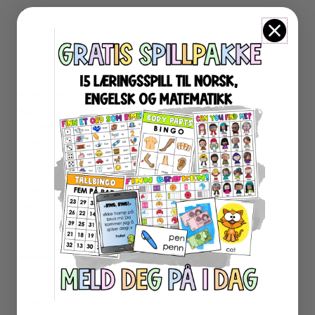
ENGELSK LESING
ENGELSK SKRIVING
ENGELSK GRAMATIKK
ENGELSK ORD- OG BEGREPER
ENGELSK MUNTLIG
★ NORDSAMISK MATERIELL
★ SERIER
PROGRAMMERING
LESEKORT FAKTA
FAKTASERIE LESING
VI SKRIVER
SPRÅKSPIRALEN
MATTESPIRALEN
LA OSS REGNE ØVEBØKER
ESCAPE ROOM
★ SESONG OG HØYTIDER
OLYMPISKE LEKER
SAMEFOLKET
100 SKOLEDAGER