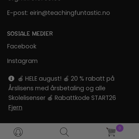
E-post:
eirin@teachingfuntastic.no
SOSIALE MEDIER
Facebook
Instagram
Pinterest
🍎 HELE august! 🍎 20 % rabatt på
Årslisens med årsbetaling og alle
SnapChat
Skolelisenser 🍎 Rabattkode START26
Fjern
0
Products
search