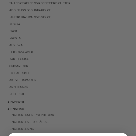
TALLFORSTÅELSE OG REGNEFERDIGHETER
ADDIDSJON OG SUBTRAKSJON
MULTIPLIKASJON OG DIVISJON
KLOKKA
BRØK
PROSENT
ALGEBRA
TEKSTOPPGAVER
KARTLEGGING
OPPGAVEKORT
DIGITALE SPILL
AKTIVITETSPAKKER
ARBEIDSARK
PUSLESPILL
★ NYNORSK
★ ENGELSK
ENGELSK HØYFREKVENTE ORD
ENGELSK LESEFORSTÅELSE
ENGELSK LESING
ENGELSK SKRIVING