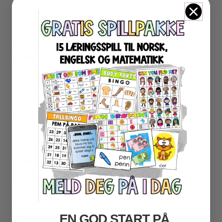
ENGELSK GRAMATIKK
ENGELSK ORD- OG BEGREPER
ENGELSK MUNTLIG
★ NORDSAMISK MATERIELL
★ SERIER
PROGRAMMERING
LESEKORT FAKTA
FAKTASERIE LESING
VI SKRIVER
SPRÅKSPIRALEN
MATTESPIRALEN
LA OSS REGNE ØVEBØKER
ESCAPE ROOM
★ SESONG OG HØYTIDER
OLYMPISKE LEKER
SAMEFOLKET
100 SKOLEDAGER
VALENTINSDAG
EN GOD START PÅ
PÅSKE