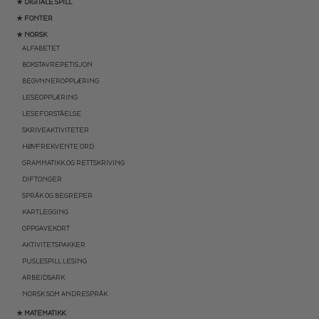
★ DIGITALE SPILL
★ FONTER
★ NORSK
ALFABETET
BOKSTAVREPETISJON
BEGYNNEROPPLÆRING
LESEOPPLÆRING
LESEFORSTÅELSE
SKRIVEAKTIVITETER
HØYFREKVENTE ORD
GRAMMATIKK OG RETTSKRIVING
DIFTONGER
SPRÅK OG BEGREPER
KARTLEGGING
OPPGAVEKORT
AKTIVITETSPAKKER
PUSLESPILL LESING
ARBEIDSARK
NORSK SOM ANDRESPRÅK
★ MATEMATIKK