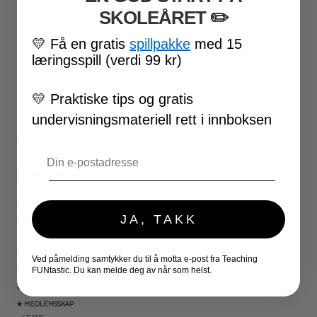
17. MAI
SKOLEÅRET
​ ✏️
FØRSKOLE
💛
Få en gratis
spillpakke
med 15
FOTBALL-VM
læringsspill (verdi 99 kr)
SKOLESLUTT
SKOLESTART
FN-DAGEN
💛
Praktiske tips og gratis
HALLOWEEN
undervisningsmateriell rett i innboksen
JUL
NYTTÅR
Email
UTESKOLE AKTIVITETER
★ LÆRERVERKTØY
PLANLEGGERE
KLASSEROMSDEKOR
JA, TAKK
KLASSELEDELSE
BRAIN BREAKS
★ SPILL
Ved påmelding samtykker du til å motta e-post fra Teaching
DOMINOSPILL
FUNtastic. Du kan melde deg av når som helst.
★ SAMLEPAKKER
★ MEDLEMSSKAP