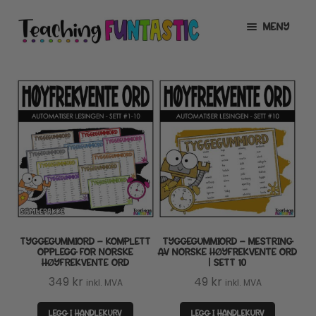
Hopp
Hopp
MENY
til
til
navigasjon
innhold
INFO
UTVID
UNDERMENY
MIN KONTO
GRATIS
UTVID
UNDERMENY
BUTIKK
UTVID
UNDERMENY
LISENSER
UTVID
UNDERMENY
TYGGEGUMMIORD – KOMPLETT
TYGGEGUMMIORD – MESTRING
TIPSHJØRNET
OPPLEGG FOR NORSKE
AV NORSKE HØYFREKVENTE ORD
HØYFREKVENTE ORD
| SETT 10
KURS
349
kr
49
kr
inkl. MVA
inkl. MVA
LEGG I HANDLEKURV
LEGG I HANDLEKURV