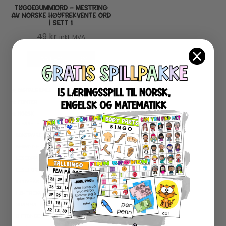
TYGGEGUMMIORD – MESTRING
AV NORSKE HØYFREKVENTE ORD
| SETT 1
49
kr
inkl. MVA
LEGG I HANDLEKURV
★ DIGITALE SPILL
★ FONTER
★ NORSK
ALFABETET
BOKSTAVREPETISJON
BEGYNNEROPPLÆRING
LESEOPPLÆRING
LESEFORSTÅELSE
SKRIVEAKTIVITETER
HØYFREKVENTE ORD
GRAMMATIKK OG RETTSKRIVING
DIFTONGER