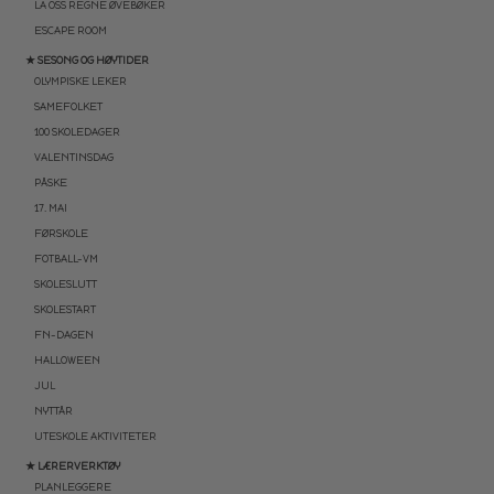
LA OSS REGNE ØVEBØKER
ESCAPE ROOM
★ SESONG OG HØYTIDER
OLYMPISKE LEKER
SAMEFOLKET
100 SKOLEDAGER
VALENTINSDAG
PÅSKE
17. MAI
FØRSKOLE
FOTBALL-VM
SKOLESLUTT
SKOLESTART
FN-DAGEN
HALLOWEEN
JUL
NYTTÅR
UTESKOLE AKTIVITETER
★ LÆRERVERKTØY
PLANLEGGERE