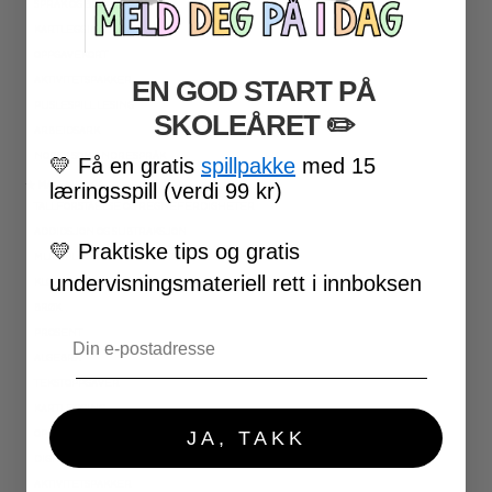
SPRÅK OG BEGREPER
KARTLEGGING
OPPGAVEKORT
AKTIVITETSPAKKER
EN GOD START PÅ
PUSLESPILL LESING
SKOLEÅRET
​ ✏️
ARBEIDSARK
NORSK SOM ANDRESPRÅK
💛
Få en gratis
spillpakke
med 15
★ MATEMATIKK
læringsspill (verdi 99 kr)
TALLFORSTÅELSE OG REGNEFERDIGHETER
ADDIDSJON OG SUBTRAKSJON
💛
Praktiske tips og gratis
MULTIPLIKASJON OG DIVISJON
undervisningsmateriell rett i innboksen
KLOKKA
BRØK
Email
PROSENT
ALGEBRA
TEKSTOPPGAVER
KARTLEGGING
OPPGAVEKORT
JA, TAKK
DIGITALE SPILL
AKTIVITETSPAKKER