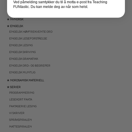
Ved påmelding samtykker du til å motta e-post fra Teaching
ARBEIDSARK
FUNtastic. Du kan melde deg av når som helst.
PUSLESPILL
★ NYNORSK
★ ENGELSK
ENGELSK HØYFREKVENTE ORD
ENGELSK LESEFORSTÅELSE
ENGELSK LESING
ENGELSK SKRIVING
ENGELSK GRAMATIKK
ENGELSK ORD- OG BEGREPER
ENGELSK MUNTLIG
★ NORDSAMISK MATERIELL
★ SERIER
PROGRAMMERING
LESEKORT FAKTA
FAKTASERIE LESING
VI SKRIVER
SPRÅKSPIRALEN
MATTESPIRALEN