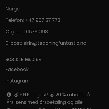
Norge
Telefon:
+47 957 57 778
Org. nr.: 915760198
E-post:
eirin@teachingfuntastic.no
SOSIALE MEDIER
Facebook
Instagram
Pinterest
🍎 HELE august! 🍎 20 % rabatt på
Årslisens med årsbetaling og alle
SnapChat