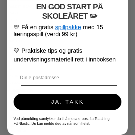
EN GOD START PÅ
VALENTINSDAG
SKOLEÅRET
​ ✏️
PÅSKE
17. MAI
💛
Få en gratis
spillpakke
med 15
FØRSKOLE
læringsspill (verdi 99 kr)
FOTBALL-VM
SKOLESLUTT
SKOLESTART
💛
Praktiske tips og gratis
FN-DAGEN
undervisningsmateriell rett i innboksen
HALLOWEEN
JUL
Email
NYTTÅR
UTESKOLE AKTIVITETER
★ LÆRERVERKTØY
PLANLEGGERE
JA, TAKK
KLASSEROMSDEKOR
KLASSELEDELSE
BRAIN BREAKS
Ved påmelding samtykker du til å motta e-post fra Teaching
FUNtastic. Du kan melde deg av når som helst.
★ SPILL
DOMINOSPILL