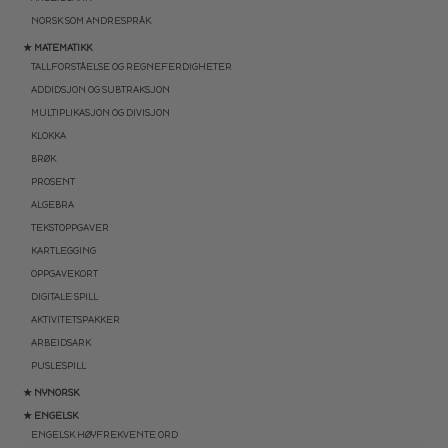
NORSK SOM ANDRESPRÅK
★ MATEMATIKK
TALLFORSTÅELSE OG REGNEFERDIGHETER
ADDIDSJON OG SUBTRAKSJON
MULTIPLIKASJON OG DIVISJON
KLOKKA
BRØK
PROSENT
ALGEBRA
TEKSTOPPGAVER
KARTLEGGING
OPPGAVEKORT
DIGITALE SPILL
AKTIVITETSPAKKER
ARBEIDSARK
PUSLESPILL
★ NYNORSK
★ ENGELSK
ENGELSK HØYFREKVENTE ORD