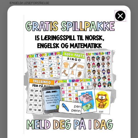
ENGELSK LESEFORSTÅELSE
ENGELSK LESING
ENGELSK SKRIVING
ENGELSK GRAMATIKK
ENGELSK ORD- OG BEGREPER
ENGELSK MUNTLIG
★ NORDSAMISK MATERIELL
★ SERIER
PROGRAMMERING
LESEKORT FAKTA
FAKTASERIE LESING
VI SKRIVER
SPRÅKSPIRALEN
MATTESPIRALEN
LA OSS REGNE ØVEBØKER
ESCAPE ROOM
★ SESONG OG HØYTIDER
OLYMPISKE LEKER
SAMEFOLKET
100 SKOLEDAGER