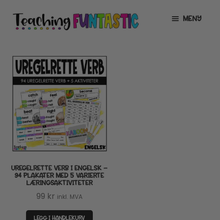
Hopp
Hopp
MENY
til
til
navigasjon
innhold
INFO
UTVID
UNDERMENY
MIN KONTO
GRATIS
UTVID
UNDERMENY
BUTIKK
UTVID
UNDERMENY
LISENSER
UTVID
UNDERMENY
UREGELRETTE VERB I ENGELSK –
TIPSHJØRNET
94 PLAKATER MED 5 VARIERTE
LÆRINGSAKTIVITETER
KURS
99
kr
inkl. MVA
LEGG I HANDLEKURV