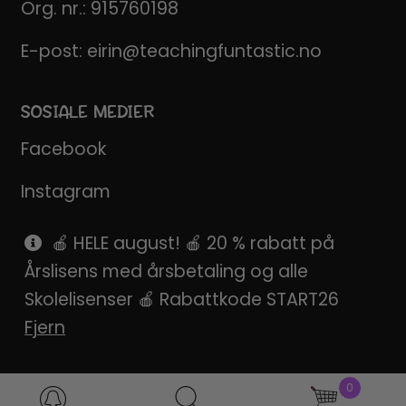
Org. nr.: 915760198
E-post:
eirin@teachingfuntastic.no
SOSIALE MEDIER
Facebook
Instagram
Pinterest
🍎 HELE august! 🍎 20 % rabatt på
Årslisens med årsbetaling og alle
SnapChat
Skolelisenser 🍎 Rabattkode START26
Fjern
0
Products