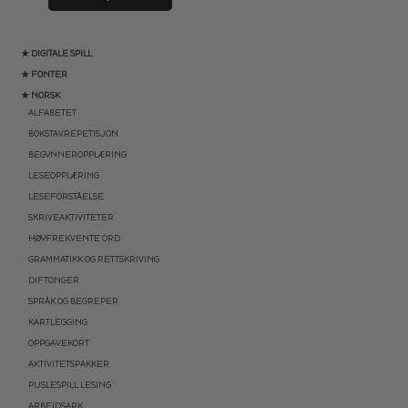
★ DIGITALE SPILL
★ FONTER
★ NORSK
ALFABETET
BOKSTAVREPETISJON
BEGYNNEROPPLÆRING
LESEOPPLÆRING
LESEFORSTÅELSE
SKRIVEAKTIVITETER
HØYFREKVENTE ORD
GRAMMATIKK OG RETTSKRIVING
DIFTONGER
SPRÅK OG BEGREPER
KARTLEGGING
OPPGAVEKORT
AKTIVITETSPAKKER
PUSLESPILL LESING
ARBEIDSARK