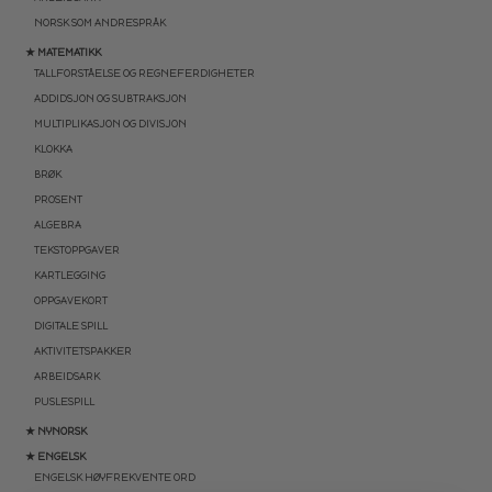
NORSK SOM ANDRESPRÅK
★ MATEMATIKK
TALLFORSTÅELSE OG REGNEFERDIGHETER
ADDIDSJON OG SUBTRAKSJON
MULTIPLIKASJON OG DIVISJON
KLOKKA
BRØK
PROSENT
ALGEBRA
TEKSTOPPGAVER
KARTLEGGING
OPPGAVEKORT
DIGITALE SPILL
AKTIVITETSPAKKER
ARBEIDSARK
PUSLESPILL
★ NYNORSK
★ ENGELSK
ENGELSK HØYFREKVENTE ORD