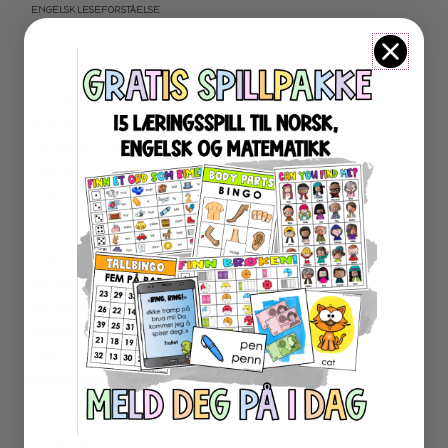
ENGELSK LESEFORSTÅELSE
ENGELSK LESING
ENGELSK SKRIVING
ENGELSK GRAMATIKK
ENGELSK ORD- OG BEGREPER
ENGELSK MUNTLIG
★ NORDSAMISK MATERIELL
★ SERIER
PROGRAMMERING
LESEKORT FAKTA
FAKTASERIE LESING
VI SKRIVER
SPRÅKSPIRALEN
MATTESPIRALEN
LA OSS REGNE ØVEBØKER
ESCAPE ROOM
★ SESONG OG HØYTIDER
OLYMPISKE LEKER
SAMEFOLKET
100 SKOLEDAGER