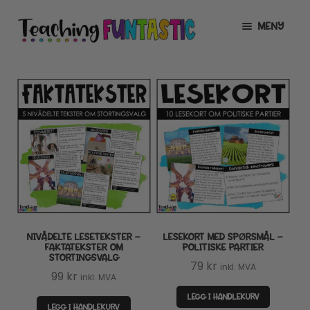
Hopp
Hopp
MENY
til
til
navigasjon
innhold
INFO
UTVID
UNDERMENY
MIN KONTO
GRATIS
UTVID
UNDERMENY
BUTIKK
UTVID
UNDERMENY
LISENSER
UTVID
UNDERMENY
NIVÅDELTE LESETEKSTER –
LESEKORT MED SPØRSMÅL –
TIPSHJØRNET
FAKTATEKSTER OM
POLITISKE PARTIER
STORTINGSVALG
79
kr
inkl. MVA
KURS
99
kr
inkl. MVA
LEGG I HANDLEKURV
LEGG I HANDLEKURV