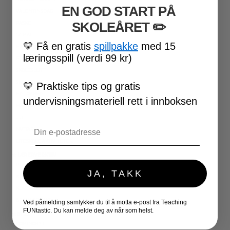
EN GOD START PÅ
VALENTINSDAG
SKOLEÅRET
​ ✏️
PÅSKE
17. MAI
💛
Få en gratis
spillpakke
med 15
FØRSKOLE
læringsspill (verdi 99 kr)
FOTBALL-VM
SKOLESLUTT
SKOLESTART
💛
Praktiske tips og gratis
FN-DAGEN
undervisningsmateriell rett i innboksen
HALLOWEEN
JUL
Email
NYTTÅR
UTESKOLE AKTIVITETER
★ LÆRERVERKTØY
PLANLEGGERE
JA, TAKK
KLASSEROMSDEKOR
KLASSELEDELSE
BRAIN BREAKS
Ved påmelding samtykker du til å motta e-post fra Teaching
FUNtastic. Du kan melde deg av når som helst.
★ SPILL
DOMINOSPILL