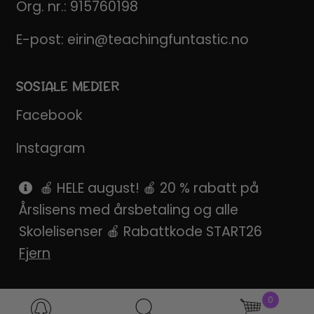
Org. nr.: 915760198
E-post:
eirin@teachingfuntastic.no
SOSIALE MEDIER
Facebook
Instagram
Pinterest
🍎 HELE august! 🍎 20 % rabatt på
Årslisens med årsbetaling og alle
SnapChat
Skolelisenser 🍎 Rabattkode START26
Fjern
0
Products