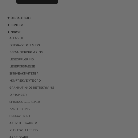
★ DIGITALE SPILL
★ FONTER
★ NORSK
ALFABETET
BOKSTAVREPETISJON
BEGYNNEROPPLÆRING
LESEOPPLÆRING
LESEFORSTÅELSE
SKRIVEAKTIVITETER
HØYFREKVENTE ORD
GRAMMATIKK OG RETTSKRIVING
DIFTONGER
SPRÅK OG BEGREPER
KARTLEGGING
OPPGAVEKORT
AKTIVITETSPAKKER
PUSLESPILL LESING
ARBEIDSARK