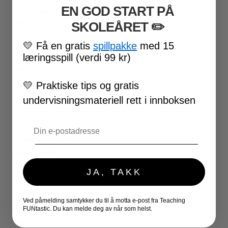
EN GOD START PÅ
VALENTINSDAG
SKOLEÅRET
​ ✏️
PÅSKE
17. MAI
💛
Få en gratis
spillpakke
med 15
FØRSKOLE
læringsspill (verdi 99 kr)
FOTBALL-VM
SKOLESLUTT
SKOLESTART
💛
Praktiske tips og gratis
FN-DAGEN
undervisningsmateriell rett i innboksen
HALLOWEEN
JUL
Email
NYTTÅR
UTESKOLE AKTIVITETER
★ LÆRERVERKTØY
PLANLEGGERE
JA, TAKK
KLASSEROMSDEKOR
KLASSELEDELSE
BRAIN BREAKS
Ved påmelding samtykker du til å motta e-post fra Teaching
FUNtastic. Du kan melde deg av når som helst.
★ SPILL
DOMINOSPILL