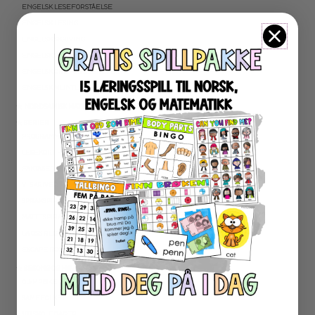
ENGELSK LESEFORSTÅELSE
ENGELSK LESING
ENGELSK SKRIVING
ENGELSK GRAMATIKK
ENGELSK ORD- OG BEGREPER
ENGELSK MUNTLIG
★ NORDSAMISK MATERIELL
★ SERIER
PROGRAMMERING
LESEKORT FAKTA
FAKTASERIE LESING
VI SKRIVER
SPRÅKSPIRALEN
MATTESPIRALEN
LA OSS REGNE ØVEBØKER
ESCAPE ROOM
★ SESONG OG HØYTIDER
OLYMPISKE LEKER
SAMEFOLKET
100 SKOLEDAGER