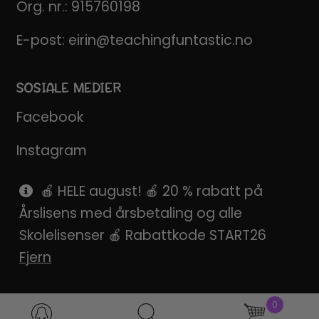
Org. nr.: 915760198
E-post:
eirin@teachingfuntastic.no
SOSIALE MEDIER
Facebook
Instagram
Pinterest
🍎 HELE august! 🍎 20 % rabatt på
Årslisens med årsbetaling og alle
SnapChat
Skolelisenser 🍎 Rabattkode START26
Fjern
0
Products