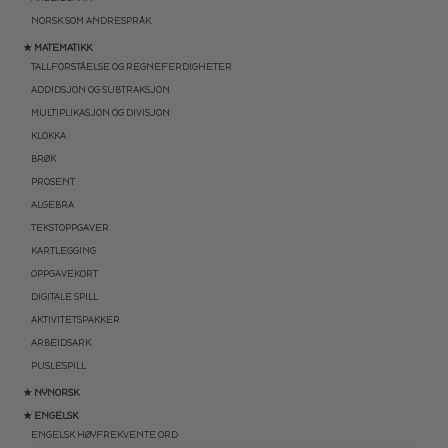
NORSK SOM ANDRESPRÅK
★ MATEMATIKK
TALLFORSTÅELSE OG REGNEFERDIGHETER
ADDIDSJON OG SUBTRAKSJON
MULTIPLIKASJON OG DIVISJON
KLOKKA
BRØK
PROSENT
ALGEBRA
TEKSTOPPGAVER
KARTLEGGING
OPPGAVEKORT
DIGITALE SPILL
AKTIVITETSPAKKER
ARBEIDSARK
PUSLESPILL
★ NYNORSK
★ ENGELSK
ENGELSK HØYFREKVENTE ORD