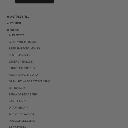
★ DIGITALE SPILL
★ FONTER
★ NORSK
ALFABETET
BOKSTAVREPETISJON
BEGYNNEROPPLÆRING
LESEOPPLÆRING
LESEFORSTÅELSE
SKRIVEAKTIVITETER
HØYFREKVENTE ORD
GRAMMATIKK OG RETTSKRIVING
DIFTONGER
SPRÅK OG BEGREPER
KARTLEGGING
OPPGAVEKORT
AKTIVITETSPAKKER
PUSLESPILL LESING
ARBEIDSARK