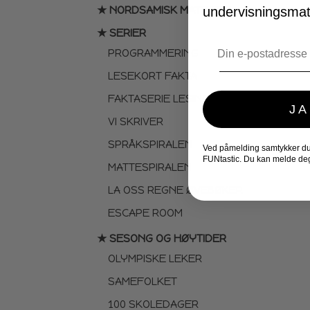
★ NORDSAMISK MATERIELL
undervisningsmate
★ SERIER
Email
PROGRAMMERING
LESEKORT FAKTA
FAKTASERIE LESING
JA
VI SKRIVER
SPRÅKSPIRALEN
Ved påmelding samtykker du t
FUNtastic. Du kan melde deg
MATTESPIRALEN
LA OSS REGNE ØVEBØKER
ESCAPE ROOM
★ SESONG OG HØYTIDER
OLYMPISKE LEKER
SAMEFOLKET
100 SKOLEDAGER