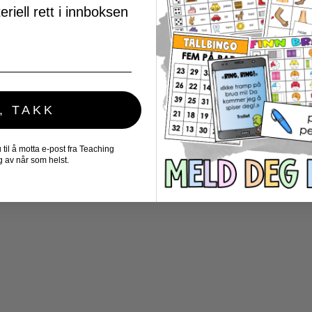
riell rett i innboksen
, TAKK
il å motta e-post fra Teaching
 av når som helst.