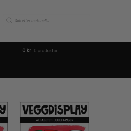
Products
search
0
kr
0 produkter