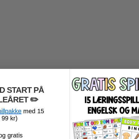
D START PÅ
LEÅRET
​ ✏️
pillpakke
med 15
 99 kr)
og gratis