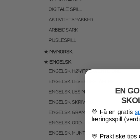
DIGITALE SPILL
AKTIVITETSPAKKER
ARBEIDSARK
PUSLESPILL
★ NYNORSK
★ ENGELSK
ENGELSK HØYFREKVENTE ORD
ENGELSK LESEFORSTÅELSE
EN GO
ENGELSK LESING
SKO
ENGELSK SKRIVING
💛
Få en gratis
s
ENGELSK GRAMATIKK
læringsspill (verdi
ENGELSK ORD- OG BEGREPER
ENGELSK MUNTLIG
💛
Praktiske tips 