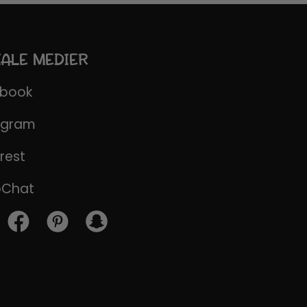
IALE MEDIER
ebook
agram
rest
pChat