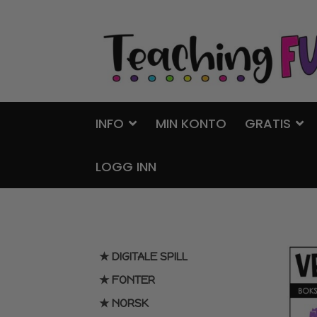
Hopp
Hopp
til
til
navigasjon
innhold
INFO
MIN KONTO
GRATIS
LOGG INN
★ DIGITALE SPILL
★ FONTER
★ NORSK