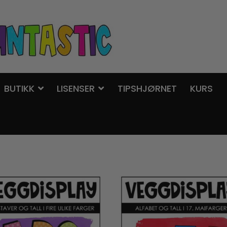
BUTIKK
LISENSER
TIPSHJØRNET
KURS