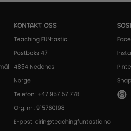
KONTAKT OSS
SOS
Teaching FUNtastic
Fac
Postboks 47
Inst
emål
4854 Nedenes
Pinte
Norge
Sna
Telefon:
+47 957 57 778
Org. nr.: 915760198
E-post:
eirin@teachingfuntastic.no