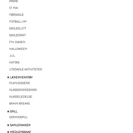
PÅSKE
17. MAI
FØRSKOLE
FOTBALL-VM
SKOLESLUTT
SKOLESTART
FN-DAGEN
HALLOWEEN
JUL
NYTTÅR
UTESKOLE AKTIVITETER
★ LÆRERVERKTØY
PLANLEGGERE
KLASSEROMSDEKOR
KLASSELEDELSE
BRAIN BREAKS
★ SPILL
DOMINOSPILL
★ SAMLEPAKKER
★ MEDLEMSSKAP