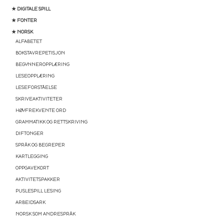
★ DIGITALE SPILL
★ FONTER
★ NORSK
ALFABETET
BOKSTAVREPETISJON
BEGYNNEROPPLÆRING
LESEOPPLÆRING
LESEFORSTÅELSE
SKRIVEAKTIVITETER
HØYFREKVENTE ORD
GRAMMATIKK OG RETTSKRIVING
DIFTONGER
SPRÅK OG BEGREPER
KARTLEGGING
OPPGAVEKORT
AKTIVITETSPAKKER
PUSLESPILL LESING
ARBEIDSARK
NORSK SOM ANDRESPRÅK