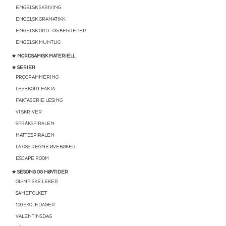
ENGELSK SKRIVING
ENGELSK GRAMATIKK
ENGELSK ORD- OG BEGREPER
ENGELSK MUNTLIG
★ NORDSAMISK MATERIELL
★ SERIER
PROGRAMMERING
LESEKORT FAKTA
FAKTASERIE LESING
VI SKRIVER
SPRÅKSPIRALEN
MATTESPIRALEN
LA OSS REGNE ØVEBØKER
ESCAPE ROOM
★ SESONG OG HØYTIDER
OLYMPISKE LEKER
SAMEFOLKET
100 SKOLEDAGER
VALENTINSDAG