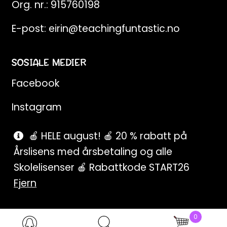
Org. nr.: 915760198
E-post:
eirin@teachingfuntastic.no
SOSIALE MEDIER
Facebook
Instagram
Pinterest
🍎 HELE august! 🍎 20 % rabatt på
Årslisens med årsbetaling og alle
SnapChat
Skolelisenser 🍎 Rabattkode START26
Fjern
0
Products