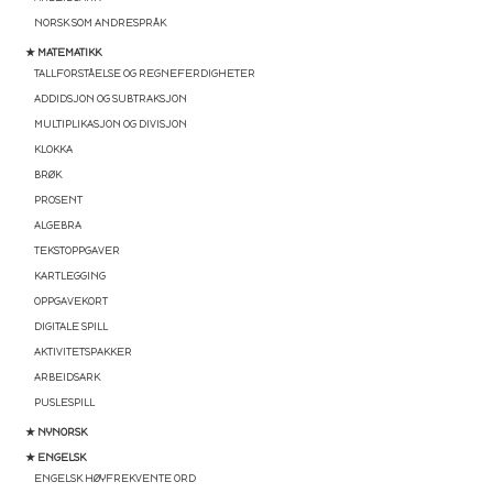
NORSK SOM ANDRESPRÅK
★ MATEMATIKK
TALLFORSTÅELSE OG REGNEFERDIGHETER
ADDIDSJON OG SUBTRAKSJON
MULTIPLIKASJON OG DIVISJON
KLOKKA
BRØK
PROSENT
ALGEBRA
TEKSTOPPGAVER
KARTLEGGING
OPPGAVEKORT
DIGITALE SPILL
AKTIVITETSPAKKER
ARBEIDSARK
PUSLESPILL
★ NYNORSK
★ ENGELSK
ENGELSK HØYFREKVENTE ORD