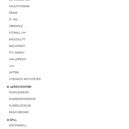
VALENTINSDAG
PÅSKE
17. MAI
FØRSKOLE
FOTBALL-VM
SKOLESLUTT
SKOLESTART
FN-DAGEN
HALLOWEEN
JUL
NYTTÅR
UTESKOLE AKTIVITETER
★ LÆRERVERKTØY
PLANLEGGERE
KLASSEROMSDEKOR
KLASSELEDELSE
BRAIN BREAKS
★ SPILL
DOMINOSPILL