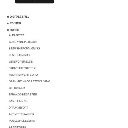
★ DIGITALE SPILL
★ FONTER
★ NORSK
ALFABETET
BOKSTAVREPETISJON
BEGYNNEROPPLÆRING
LESEOPPLÆRING
LESEFORSTÅELSE
SKRIVEAKTIVITETER
HØYFREKVENTE ORD
GRAMMATIKK OG RETTSKRIVING
DIFTONGER
SPRÅK OG BEGREPER
KARTLEGGING
OPPGAVEKORT
AKTIVITETSPAKKER
PUSLESPILL LESING
ARBEIDSARK