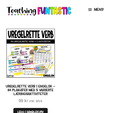
Hopp
Hopp
MENY
til
til
navigasjon
innhold
INFO
UTVID
UNDERMENY
MIN KONTO
GRATIS
UTVID
UNDERMENY
BUTIKK
UTVID
UNDERMENY
LISENSER
UTVID
UNDERMENY
UREGELRETTE VERB I ENGELSK –
TIPSHJØRNET
94 PLAKATER MED 5 VARIERTE
LÆRINGSAKTIVITETER
KURS
99
kr
inkl. MVA
LEGG I HANDLEKURV