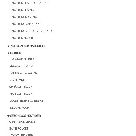
ENGELSK LESEFORSTÅELSE
ENGELSK LESING
ENGELSK SKRIVING
ENGELSK GRAMATIKK
ENGELSK ORD- OG BEGREPER
ENGELSK MUNTLIG
★ NORDSAMISK MATERIELL
★ SERIER
PROGRAMMERING
LESEKORT FAKTA
FAKTASERIE LESING
VI SKRIVER
SPRÅKSPIRALEN
MATTESPIRALEN
LA OSS REGNE ØVEBØKER
ESCAPE ROOM
★ SESONG OG HØYTIDER
OLYMPISKE LEKER
SAMEFOLKET
100 SKOLEDAGER