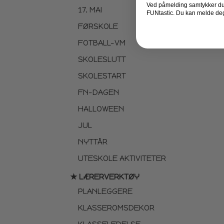
Ved påmelding samtykker du t
17. MAI
FUNtastic. Du kan melde deg
FØRSKOLE
FOTBALL-VM
SKOLESLUTT
SKOLESTART
FN-DAGEN
HALLOWEEN
JUL
NYTTÅR
UTESKOLE AKTIVITETER
★ LÆRERVERKTØY
PLANLEGGERE
KLASSEROMSDEKOR