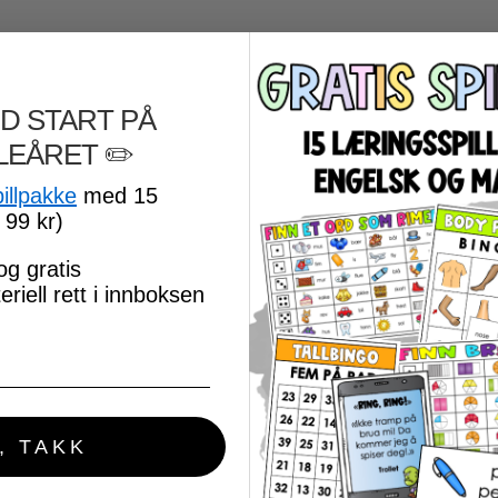
D START PÅ
LEÅRET
​ ✏️
pillpakke
med 15
 99 kr)
og gratis
riell rett i innboksen
, TAKK