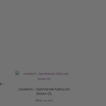
k –
Lesekort – Spennende fakta om
Vinter-OL
69
kr
inkl. MVA