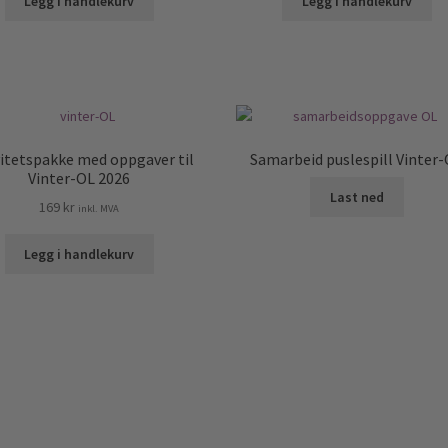
Legg i handlekurv
Legg i handlekurv
vitetspakke med oppgaver til
Samarbeid puslespill Vinter
Vinter-OL 2026
Last ned
169
kr
inkl. MVA
Legg i handlekurv