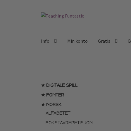
Hopp
Hopp
til
til
navigasjon
innhold
Info
Min konto
Gratis
B
★ DIGITALE SPILL
★ FONTER
★ NORSK
ALFABETET
BOKSTAVREPETISJON