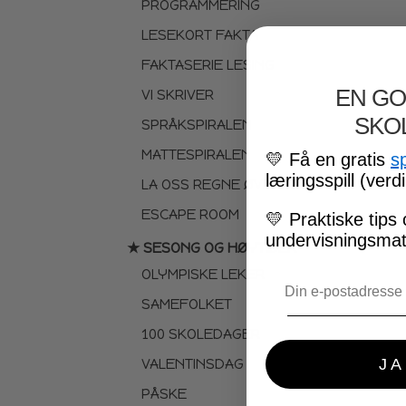
PROGRAMMERING
LESEKORT FAKTA
FAKTASERIE LESING
EN GO
VI SKRIVER
SKO
SPRÅKSPIRALEN
MATTESPIRALEN
💛
Få en gratis
s
læringsspill (verdi
LA OSS REGNE ØVEBØKER
ESCAPE ROOM
💛
Praktiske tips 
undervisningsmate
★ SESONG OG HØYTIDER
OLYMPISKE LEKER
Email
SAMEFOLKET
100 SKOLEDAGER
JA
VALENTINSDAG
PÅSKE