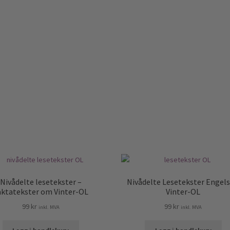
Nivådelte lesetekster –
Nivådelte Lesetekster Engels
aktatekster om Vinter-OL
Vinter-OL
99
kr
99
kr
inkl. MVA
inkl. MVA