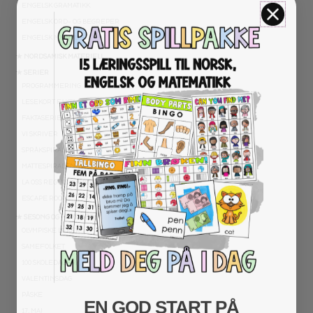
ENGELSK GRAMATIKK
ENGELSK ORD- OG BEGREPER
ENGELSK MUNTLIG
★ NORDSAMISK MATERIELL
★ SERIER
PROGRAMMERING
LESEKORT FAKTA
FAKTASERIE LESING
VI SKRIVER
SPRÅKSPIRALEN
MATTESPIRALEN
LA OSS REGNE ØVEBØKER
ESCAPE ROOM
★ SESONG OG HØYTIDER
OLYMPISKE LEKER
SAMEFOLKET
100 SKOLEDAGER
VALENTINSDAG
PÅSKE
EN GOD START PÅ
17. MAI