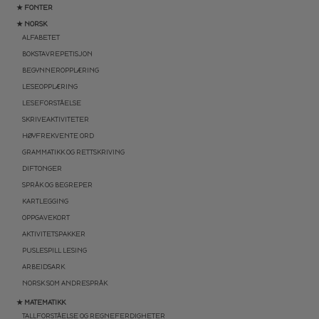
★ FONTER
★ NORSK
ALFABETET
BOKSTAVREPETISJON
BEGYNNEROPPLÆRING
LESEOPPLÆRING
LESEFORSTÅELSE
SKRIVEAKTIVITETER
HØYFREKVENTE ORD
GRAMMATIKK OG RETTSKRIVING
DIFTONGER
SPRÅK OG BEGREPER
KARTLEGGING
OPPGAVEKORT
AKTIVITETSPAKKER
PUSLESPILL LESING
ARBEIDSARK
NORSK SOM ANDRESPRÅK
★ MATEMATIKK
TALLFORSTÅELSE OG REGNEFERDIGHETER