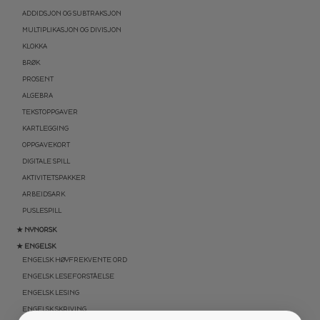
ADDIDSJON OG SUBTRAKSJON
MULTIPLIKASJON OG DIVISJON
KLOKKA
BRØK
PROSENT
ALGEBRA
TEKSTOPPGAVER
KARTLEGGING
OPPGAVEKORT
DIGITALE SPILL
AKTIVITETSPAKKER
ARBEIDSARK
PUSLESPILL
★ NYNORSK
★ ENGELSK
ENGELSK HØYFREKVENTE ORD
ENGELSK LESEFORSTÅELSE
ENGELSK LESING
ENGELSK SKRIVING