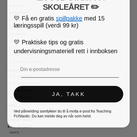
SKOLEÅRET
​ ✏️
FØRSKOLE
FOTBALL-VM
💛
Få en gratis
spillpakke
med 15
SKOLESLUTT
læringsspill (verdi 99 kr)
SKOLESTART
FN-DAGEN
💛
Praktiske tips og gratis
HALLOWEEN
undervisningsmateriell rett i innboksen
JUL
NYTTÅR
Email
UTESKOLE AKTIVITETER
★ LÆRERVERKTØY
PLANLEGGERE
KLASSEROMSDEKOR
KLASSELEDELSE
JA, TAKK
BRAIN BREAKS
★ SPILL
Ved påmelding samtykker du til å motta e-post fra Teaching
DOMINOSPILL
FUNtastic. Du kan melde deg av når som helst.
★ SAMLEPAKKER
★ MEDLEMSSKAP
GRATIS