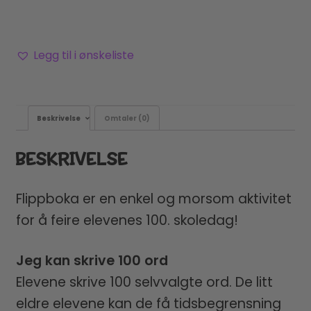
Legg til i ønskeliste
Beskrivelse
Omtaler (0)
BESKRIVELSE
Flippboka er en enkel og morsom aktivitet
for å feire elevenes 100. skoledag!
Jeg kan skrive 100 ord
Elevene skrive 100 selvvalgte ord. De litt
eldre elevene kan de få tidsbegrensning