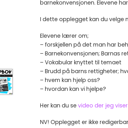
barnekonvensjonen. Elevene har k
I dette opplegget kan du velge m
Elevene lærer om;
– forskjellen på det man har be
– Barnekonvensjonen; Barnas re
– Vokabular knyttet til temaet
– Brudd på barns rettigheter; h
– hvem kan hjelp oss?
– hvordan kan vi hjelpe?
Her kan du se
video der jeg vise
NV! Opplegget er ikke redigerbar