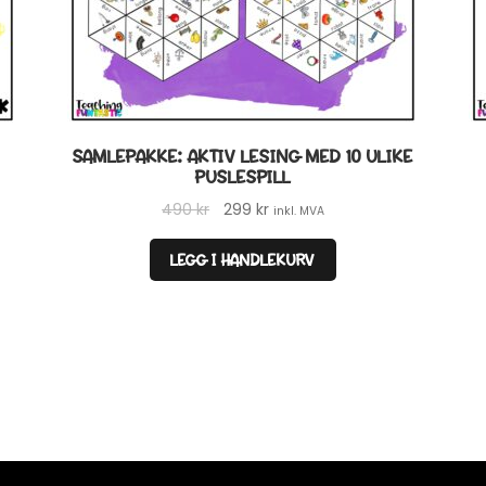
SAMLEPAKKE: AKTIV LESING MED 10 ULIKE
PUSLESPILL
Opprinnelig
Nåværende
490
kr
299
kr
inkl. MVA
pris
pris
var:
er:
LEGG I HANDLEKURV
490 kr.
299 kr.