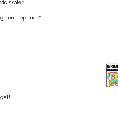
via skolen.
age en “Lapbook”.
get!