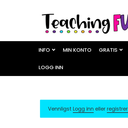
Hopp
Hopp
til
til
navigasjon
innhold
INFO
MIN KONTO
GRATIS
LOGG INN
Vennligst
Logg inn
eller
registre