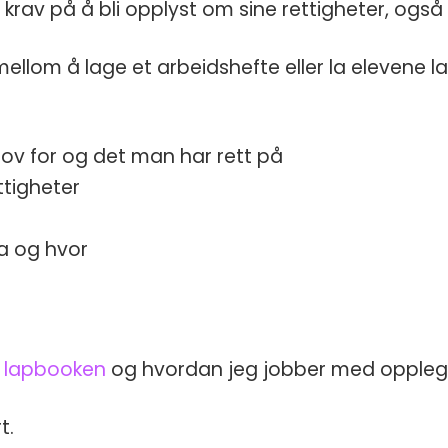
rav på å bli opplyst om sine rettigheter, også 
ellom å lage et arbeidshefte eller la elevene l
hov for og det man har rett på
ttigheter
va og hvor
r lapbooken
og hvordan jeg jobber med oppleg
t.