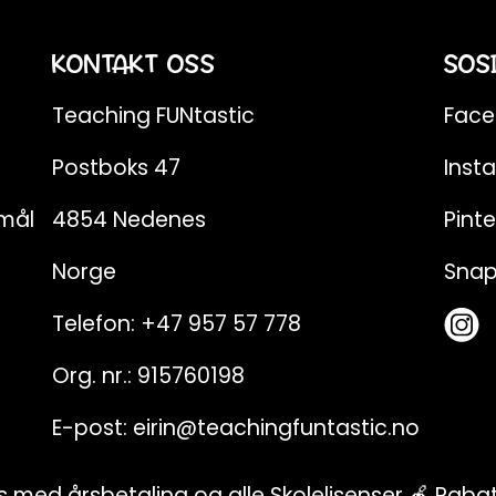
KONTAKT OSS
SOS
Teaching FUNtastic
Fac
Postboks 47
Inst
emål
4854 Nedenes
Pinte
Norge
Sna
Telefon:
+47 957 57 778
Org. nr.: 915760198
E-post:
eirin@teachingfuntastic.no
ns med årsbetaling og alle Skolelisenser 🍎 Rab