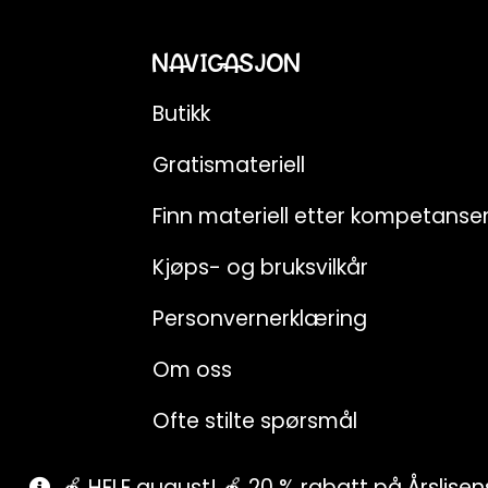
NAVIGASJON
Butikk
Gratismateriell
Finn materiell etter kompetans
Kjøps- og bruksvilkår
Personvernerklæring
Om oss
Ofte stilte spørsmål
🍎 HELE august! 🍎 20 % rabatt på Årslise