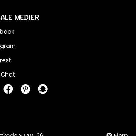
IALE MEDIER
ebook
agram
rest
pChat
attkode START26
Fjern