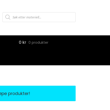
Products
search
0
kr
0 produkter
jøpe produkter!