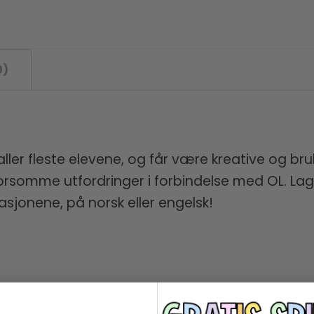
0)
ller fleste elevene, og får være kreative og bru
omme utfordringer i forbindelse med OL. Lag fl
sjonene, på norsk eller engelsk!