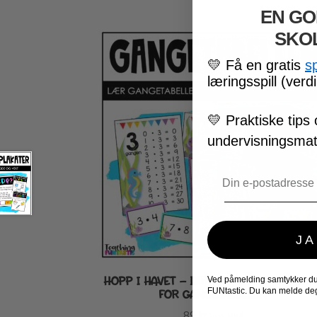
EN GO
SKO
💛
Få en gratis
s
læringsspill (verdi
💛
Praktiske tips 
undervisningsmate
Email
JA
HOPP I HAVET – DIFFERENSIERT OPPLEG
Ved påmelding samtykker du t
FUNtastic. Du kan melde deg
FOR GANGETABELLEN
89
kr
inkl. MVA