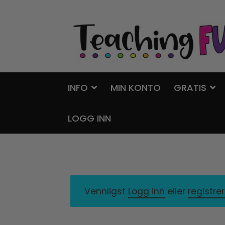
Hopp
Hopp
til
til
navigasjon
innhold
INFO
MIN KONTO
GRATIS
LOGG INN
Vennligst
Logg inn
eller
registre