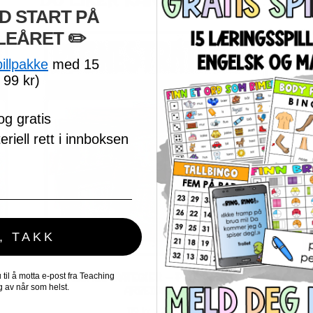
DU LIKER KANSKJE OGSÅ…
D START PÅ
LEÅRET
​ ✏️
pillpakke
med 15
 99 kr)
og gratis
riell rett i innboksen
, TAKK
G
REGNESTRATEGIER – PLAKATER OG
il å motta e-post fra Teaching
 av når som helst.
ARBEIDSARK
119
kr
inkl. MVA