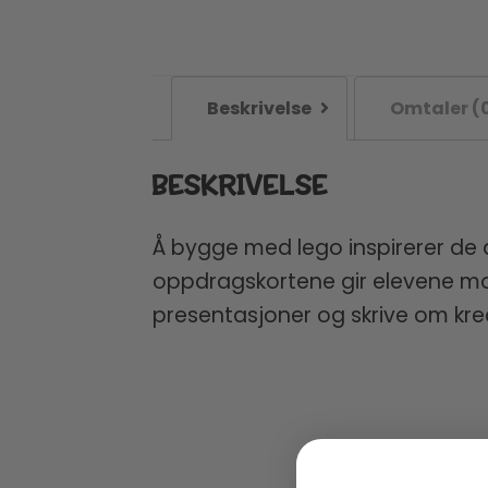
Beskrivelse
Omtaler (
BESKRIVELSE
Å bygge med lego inspirerer de a
oppdragskortene gir elevene mors
presentasjoner og skrive om krea