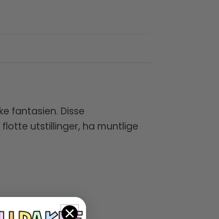
ke fantasien. Disse
otte utstillinger, ha muntlige