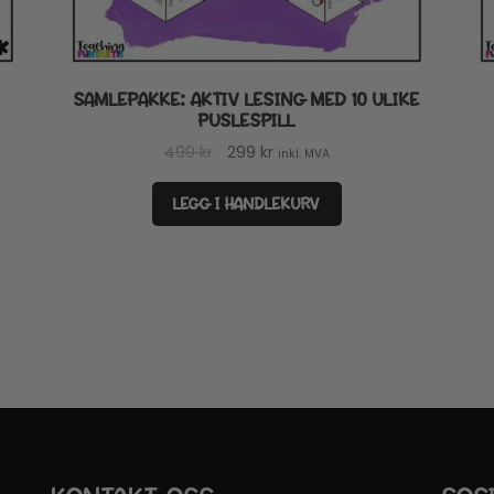
SAMLEPAKKE: AKTIV LESING MED 10 ULIKE
PUSLESPILL
Opprinnelig
Nåværende
490
kr
299
kr
inkl. MVA
pris
pris
var:
er:
LEGG I HANDLEKURV
490 kr.
299 kr.