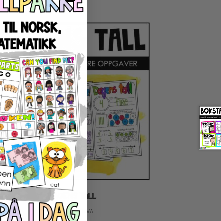
DAGENS TALL
89
kr
inkl. MVA