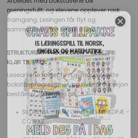
Arbeidet med bokstavene blir
meningsfullt, og elevene opplever rask
framgang. Lesingen får flyt og
sammenheng fra første stund.
STRUKTURERT PROGRESJON – LESEARK
KLAR TIL BRUK
Lesearkene følger fem gjennomtenkte
bokstavprogresjoner, og hver progresjon
består av 20 ferdige ark:
SILOREMA – NUÅFØBVT – GJYHKDPÆ –
CQWXZ