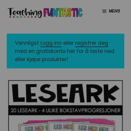
Hopp
Hopp
MENY
til
til
navigasjon
innhold
INFO
UTVID
UNDERMENY
MIN KONTO
Vennligst
Logg inn
eller
registrer deg
med en gratiskonto her for å laste ned
GRATIS
UTVID
eller kjøpe produkter!
UNDERMENY
BUTIKK
UTVID
UNDERMENY
LISENSER
UTVID
UNDERMENY
TIPSHJØRNET
KURS