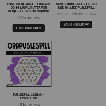
ENGELSK ALFABET – LYDKART
SAMLEPAKKE: AKTIV LESING
OG 96 LYDPLAKATER FOR
MED 10 ULIKE PUSLESPILL
UTTALE, LESING OG STAVING
Opprinnelig
Nåværende
490
kr
299
kr
inkl. MVA
99
kr
inkl. MVA
pris
pris
LEGG I HANDLEKURV
var:
er:
LEGG I HANDLEKURV
490 kr.
299 kr.
PUSLESPILL LESING –
FØRSTELYD
49
kr
inkl. MVA