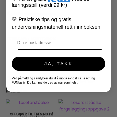
læringsspill (verdi 99 kr)
💛
Praktiske tips og gratis
undervisningsmateriell rett i innboksen
Email
TERNINGSPILL SKRIFTFORMING
1
59
kr
inkl. MVA
LEGG I HANDLEKURV
JA, TAKK
PERFEKT Å KOMBINERE
Ved påmelding samtykker du til å motta e-post fra Teaching
FUNtastic. Du kan melde deg av når som helst.
MED..
OPPGAVER TIL TRENING PÅ