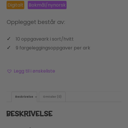
Digitalt
Bokmål/nynorsk
Opplegget består av:
10 oppgaveark i sort/hvitt
9 fargeleggingsoppgaver per ark
Legg til i ønskeliste
Beskrivelse
Omtaler (0)
BESKRIVELSE