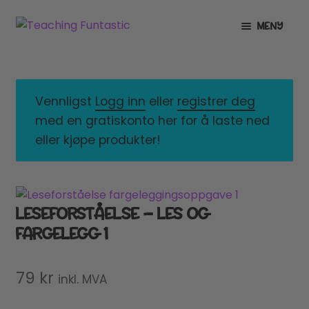
Hopp
Hopp
MENY
til
til
navigasjon
innhold
INFO
UTVID
UNDERMENY
MIN KONTO
Vennligst
Logg inn
eller
registrer deg
med en gratiskonto her for å laste ned
GRATIS
UTVID
eller kjøpe produkter!
UNDERMENY
BUTIKK
UTVID
UNDERMENY
LISENSER
UTVID
LESEFORSTÅELSE – LES OG
UNDERMENY
FARGELEGG 1
TIPSHJØRNET
KURS
79
kr
inkl. MVA