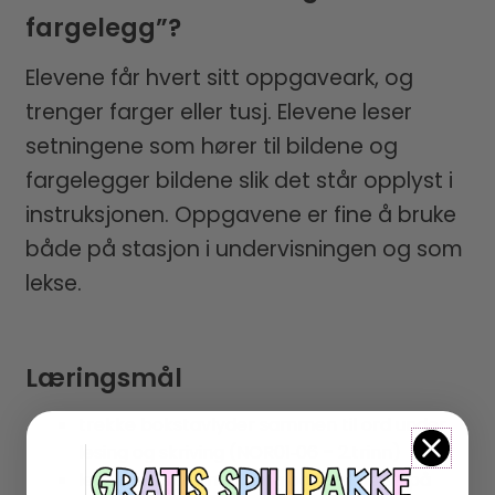
fargelegg”?
Elevene får hvert sitt oppgaveark, og
trenger farger eller tusj. Elevene leser
setningene som hører til bildene og
fargelegger bildene slik det står opplyst i
instruksjonen. Oppgavene er fine å bruke
både på stasjon i undervisningen og som
lekse.
Læringsmål
trekke bokstavlyder sammen til ord under
lesing og skriving (NOR01‑06 – 2.trinn)
lese med sammenheng og forståelse på