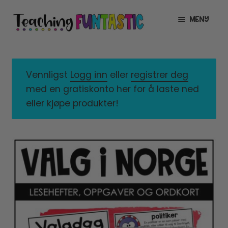
Hopp
Hopp
MENY
til
til
navigasjon
innhold
INFO
UTVID
UNDERMENY
MIN KONTO
Vennligst
Logg inn
eller
registrer deg
med en gratiskonto her for å laste ned
GRATIS
UTVID
eller kjøpe produkter!
UNDERMENY
BUTIKK
UTVID
UNDERMENY
LISENSER
UTVID
UNDERMENY
TIPSHJØRNET
KURS