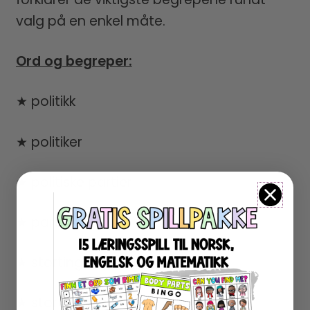
valg på en enkel måte.
Ord og begreper:
★ politikk
★ politiker
★ politiske partier
★ partileder
★ stortingsrepresentant
★ stortingsvalg