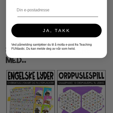
★ anonym
Email
★ valgurne
★ valgvinner
JA, TAKK
Ved påmelding samtykker du til å motta e-post fra Teaching
PERFEKT Å KOMBINERE
FUNtastic. Du kan melde deg av når som helst.
MED..