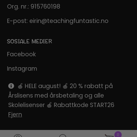
Org. nr.: 915760198
E-post:
eirin@teachingfuntastic.no
SOSIALE MEDIER
Facebook
Instagram
Pinterest
🍎 HELE august! 🍎 20 % rabatt på
Årslisens med årsbetaling og alle
SnapChat
Skolelisenser 🍎 Rabattkode START26
Fjern
0