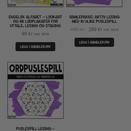
ENGELSK ALFABET – LYDKART
SAMLEPAKKE: AKTIV LESING
OG 96 LYDPLAKATER FOR
MED 10 ULIKE PUSLESPILL
UTTALE, LESING OG STAVING
Opprinnelig
Nåværende
490
kr
299
kr
inkl. MVA
99
kr
inkl. MVA
pris
pris
LEGG I HANDLEKURV
var:
er:
LEGG I HANDLEKURV
490 kr.
299 kr.
PUSLESPILL LESING –