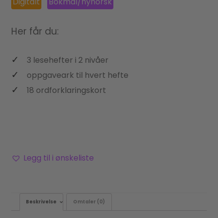
Digitalt
Bokmål/nynorsk
Her får du:
3 lesehefter i 2 nivåer
oppgaveark til hvert hefte
18 ordforklaringskort
Legg til i ønskeliste
Beskrivelse
Omtaler (0)