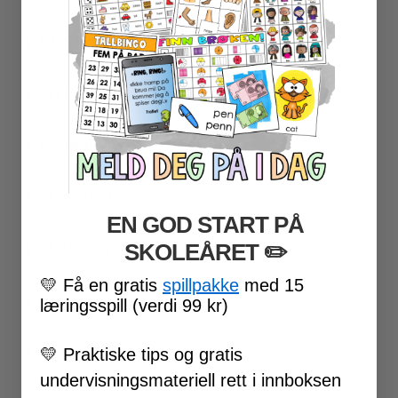
★ Stortinget
★ statsminister
★ regjering
★ statsråd
EN GOD START PÅ
★ statsborgerskap
SKOLEÅRET
​ ✏️
💛
Få en gratis
spillpakke
med 15
★ stemmeseddel
læringsspill (verdi 99 kr)
★ avlukke
💛
Praktiske tips og gratis
undervisningsmateriell rett i innboksen