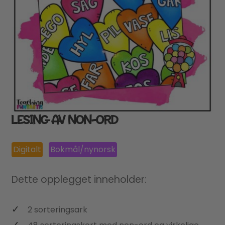
LESING AV NON-ORD
Digitalt
Bokmål/nynorsk
Dette opplegget inneholder:
2 sorteringsark