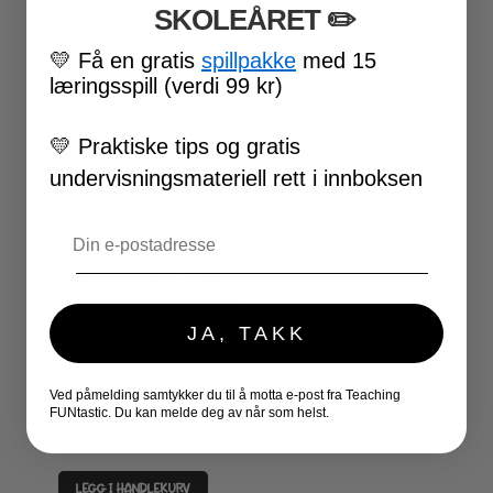
UTTALE, LESING OG STAVING
SKOLEÅRET
​ ✏️
Opprinnelig
Nåværende
490
kr
299
kr
inkl. MVA
99
kr
inkl. MVA
pris
pris
💛
Få en gratis
spillpakke
med 15
LEGG I HANDLEKURV
var:
er:
læringsspill (verdi 99 kr)
LEGG I HANDLEKURV
490 kr.
299 kr.
💛
Praktiske tips og gratis
undervisningsmateriell rett i innboksen
Email
JA, TAKK
PUSLESPILL LESING –
Ved påmelding samtykker du til å motta e-post fra Teaching
FØRSTELYD
FUNtastic. Du kan melde deg av når som helst.
49
kr
inkl. MVA
LEGG I HANDLEKURV