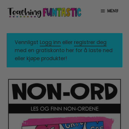
Hopp
Hopp
MENY
til
til
navigasjon
innhold
INFO
UTVID
UNDERMENY
MIN KONTO
Vennligst
Logg inn
eller
registrer deg
med en gratiskonto her for å laste ned
GRATIS
UTVID
eller kjøpe produkter!
UNDERMENY
BUTIKK
UTVID
UNDERMENY
LISENSER
UTVID
UNDERMENY
TIPSHJØRNET
KURS