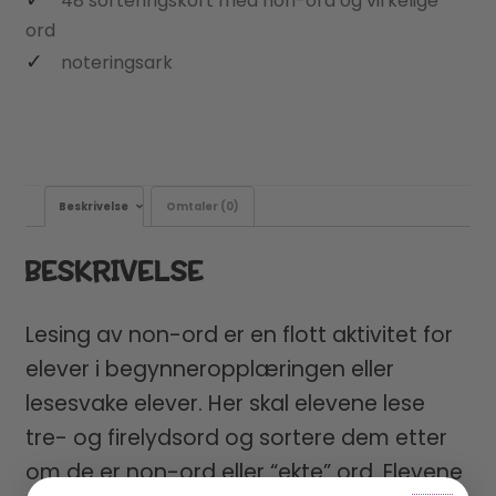
48 sorteringskort med non-ord og virkelige
ord
noteringsark
Beskrivelse
Omtaler (0)
BESKRIVELSE
Lesing av non-ord er en flott aktivitet for
elever i begynneropplæringen eller
lesesvake elever. Her skal elevene lese
tre- og firelydsord og sortere dem etter
om de er non-ord eller “ekte” ord. Elevene