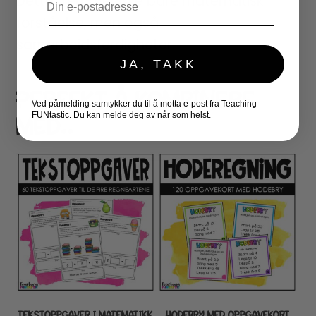
Dette fremmer ikke bare matematisk
forståelse, men også
samarbeidsferdigheter.
JA, TAKK
PERFEKT Å KOMBINERE
Ved påmelding samtykker du til å motta e-post fra Teaching
MED..
FUNtastic. Du kan melde deg av når som helst.
TEKSTOPPGAVER I MATEMATIKK
HODEBRY MED OPPGAVEKORT