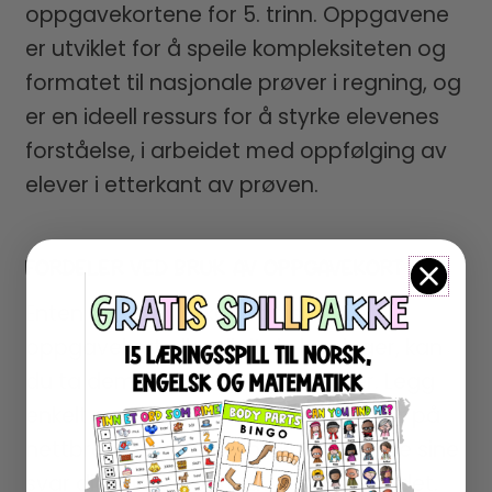
oppgavekortene for 5. trinn. Oppgavene
er utviklet for å speile kompleksiteten og
formatet til nasjonale prøver i regning, og
er en ideell ressurs for å styrke elevenes
forståelse, i arbeidet med oppfølging av
elever i etterkant av prøven.
FORDELER VED BRUK AV OPPGAVEKORT
Enten du foretrekker tradisjonelle
oppgavekort eller digitale løsninger, kan
du ta dem i bruk på begge måter. Legg
enkelt oppgavene inn i Book Creator på
nettbrett slik at elevene kan avlevere sine
svar digitalt, dersom du foretrekker det.