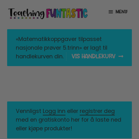
Hopp
Hopp
MENY
til
til
navigasjon
innhold
INFO
UTVID
UNDERMENY
«Matematikkoppgaver tilpasset
MIN KONTO
nasjonale prøver 5.trinn» er lagt til
VIS HANDLEKURV
handlekurven din.
GRATIS
UTVID
UNDERMENY
BUTIKK
UTVID
UNDERMENY
LISENSER
UTVID
UNDERMENY
TIPSHJØRNET
Vennligst
Logg inn
eller
registrer deg
med en gratiskonto her for å laste ned
KURS
eller kjøpe produkter!