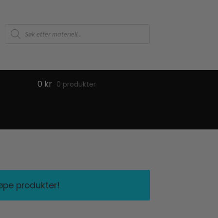
Products
search
0
kr
0 produkter
jøpe produkter!