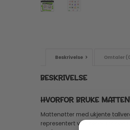
Beskrivelse
Omtaler (
BESKRIVELSE
HVORFOR BRUKE MATTEN
Mattenøtter med ukjente tallverd
representert ved bilder for den u