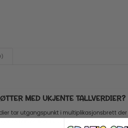
0)
ØTTER MED UKJENTE TALLVERDIER?
ier tar utgangspunkt i multiplikasjonsbrett de
kjente tallverdien. Elevene må bruke sine ferdigh