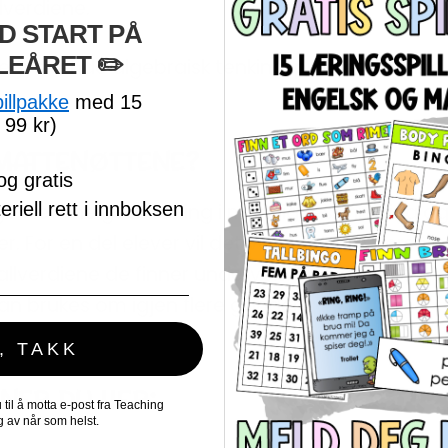
lverdiene.
D START PÅ
LEÅRET
​ ✏️
begynnende algebraisk tenking, problemløsning, 
pillpakke
med 15
 99 kr)
 MATTENØTTENE?
og gratis
riell rett i innboksen
ir elevene god trening i muntlig resonnering
For en del elever vil det være lettere dersom
tallverdiene de finner underveis. Blanke brett fin
kan brukes om igjen flere ganger.
, TAKK
NER DU HER:
il å motta e-post fra Teaching
 av når som helst.