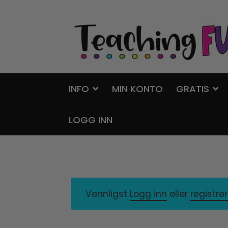
Hopp
Hopp
til
til
navigasjon
innhold
INFO
MIN KONTO
GRATIS
LOGG INN
Vennligst
Logg inn
eller
registre