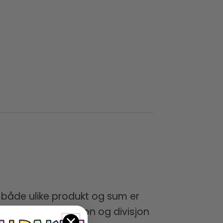
r både ulike produkt og sum er
eter i multiplikasjon og divisjon