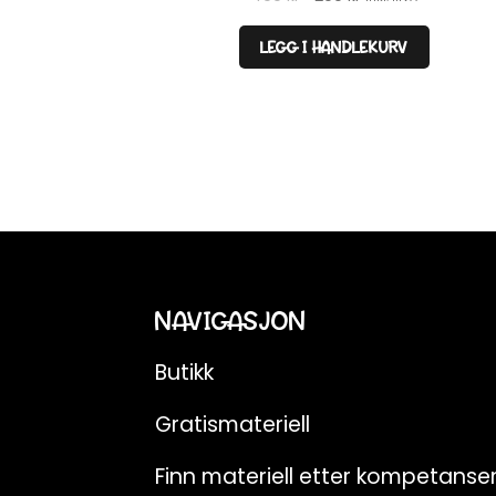
pris
pris
var:
er:
LEGG I HANDLEKURV
490 kr.
299 kr.
NAVIGASJON
Butikk
Gratismateriell
Finn materiell etter kompetans