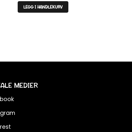
LEGG I HANDLEKURV
IALE MEDIER
ebook
agram
rest