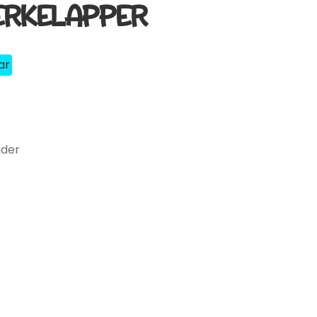
ERKELAPPER
ar
ider