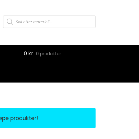
Products
search
0
kr
0 produkter
jøpe produkter!