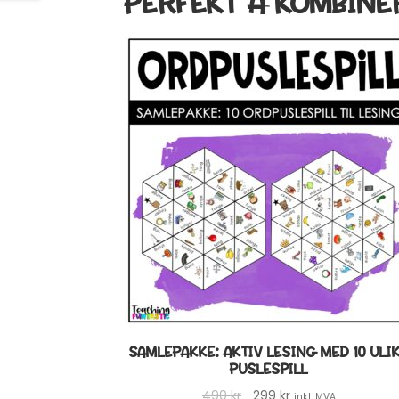
PERFEKT Å KOMBINE
SAMLEPAKKE: AKTIV LESING MED 10 ULI
PUSLESPILL
Opprinnelig
Nåværende
490
kr
299
kr
inkl. MVA