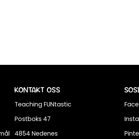
KONTAKT OSS
SOS
Teaching FUNtastic
Fac
Postboks 47
Inst
emål
4854 Nedenes
Pinte