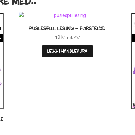
RE MED..
PUSLESPILL LESING – FØRSTELYD
49
kr
inkl. MVA
LEGG I HANDLEKURV
KE