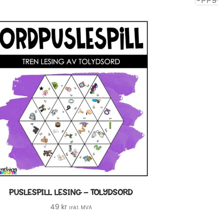
PUSLESPILL LESING – TOLYDSORD
49
kr
inkl. MVA