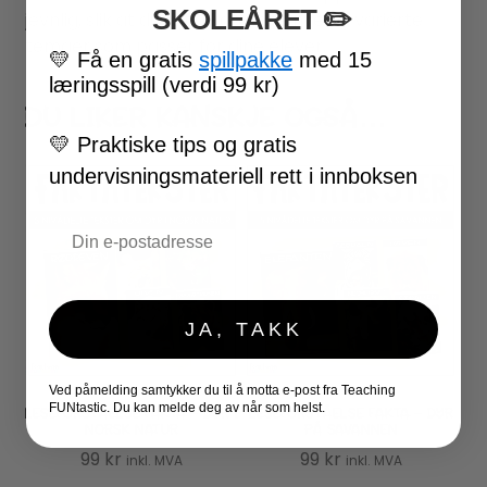
SKOLEÅRET
​ ✏️
jevnlig, slik at du alltid kan finne nye og varierte
temaer som passer for dine elever.
💛
Få en gratis
spillpakke
med 15
læringsspill (verdi 99 kr)
DU LIKER KANSKJE OGSÅ…
💛
Praktiske tips og gratis
undervisningsmateriell rett i innboksen
Email
JA, TAKK
Ved påmelding samtykker du til å motta e-post fra Teaching
FUNtastic. Du kan melde deg av når som helst.
LESEFORSTÅELSE FAKTA – DYR I
LESEFORSTÅELSE FAKTA – DYR
NORSK NATUR
PÅ SAVANNEN
99
kr
99
kr
inkl. MVA
inkl. MVA