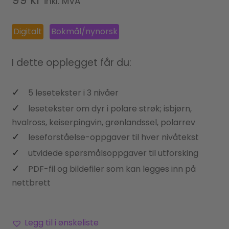
inkl. MVA
Digitalt
Bokmål/nynorsk
I dette opplegget får du:
5 lesetekster i 3 nivåer
lesetekster om dyr i polare strøk; isbjørn,
hvalross, keiserpingvin, grønlandssel, polarrev
leseforståelse-oppgaver til hver nivåtekst
utvidede spørsmålsoppgaver til utforsking
PDF-fil og bildefiler som kan legges inn på
nettbrett
Legg til i ønskeliste