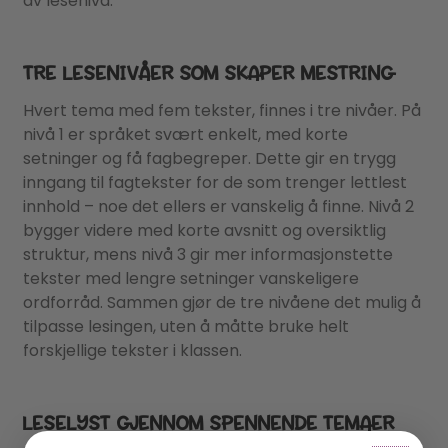
av lesenivå.
TRE LESENIVÅER SOM SKAPER MESTRING
Hvert tema med fem tekster, finnes i tre nivåer. På
nivå 1 er språket svært enkelt, med korte
setninger og få fagbegreper. Dette gir en trygg
inngang til fagtekster for de som trenger lettlest
innhold – noe det ellers er vanskelig å finne. Nivå 2
bygger videre med korte avsnitt og oversiktlig
struktur, mens nivå 3 gir mer informasjonstette
tekster med lengre setninger vanskeligere
ordforråd. Sammen gjør de tre nivåene det mulig å
tilpasse lesingen, uten å måtte bruke helt
forskjellige tekster i klassen.
LESELYST GJENNOM SPENNENDE TEMAER