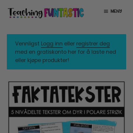
Hopp
Hopp
MENY
til
til
navigasjon
innhold
INFO
UTVID
UNDERMENY
MIN KONTO
Vennligst
Logg inn
eller
registrer deg
med en gratiskonto her for å laste ned
GRATIS
UTVID
eller kjøpe produkter!
UNDERMENY
BUTIKK
UTVID
UNDERMENY
LISENSER
UTVID
UNDERMENY
TIPSHJØRNET
KURS