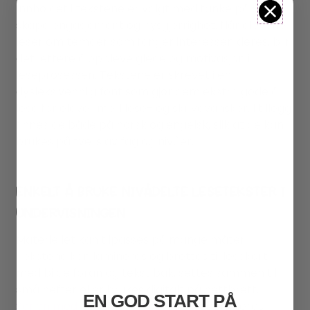
Innholdet i tekstene er valgt med tanke på å
skape engasjement og nysgjerrighet. Når elevene
leser om temaer som fanger interessen deres, blir
det lettere å oppleve glede og motivasjon i
leseprosessen. Tekstene er skrevet i en
dysleksivennlig font som gjør dem ekstra gode å
lese for elever med lese- og skrivevansker. I tillegg
finnes de både på norsk og engelsk, slik at de kan
brukes på tvers av fag og nivåer.
ENKELT Å BRUKE NIVÅDELTE LESETEKSTER I
UNDERVISNINGEN
Materiellet kan tilpasses på mange måter.
Tekstene kan lamineres og brettes til lesekort
med bilde foran og tekst bak, settes sammen til
små hefter eller brukes digitalt på nettbrett.
EN GOD START PÅ
Serien med nivådelte lesetekster
oppdateres