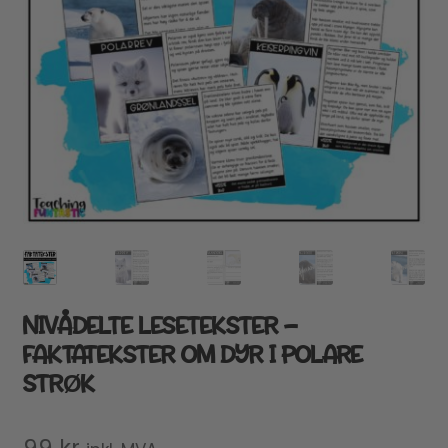
NIVÅDELTE LESETEKSTER –
FAKTATEKSTER OM DYR I POLARE
STRØK
99
kr