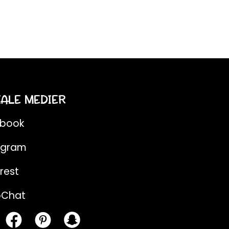
IALE MEDIER
ebook
agram
rest
pChat