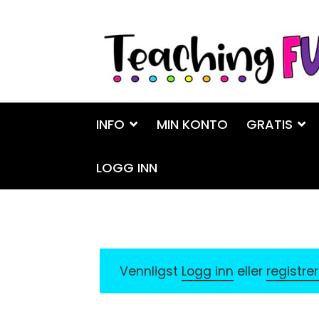
Hopp
Hopp
til
til
navigasjon
innhold
INFO
MIN KONTO
GRATIS
LOGG INN
Vennligst
Logg inn
eller
registre