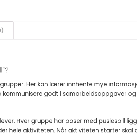
0)
l”?
 grupper. Her kan lærer innhente mye informas
er å kommunisere godt i samarbeidsoppgaver og
lever. Hver gruppe har poser med puslespill lig
r hele aktiviteten. Når aktiviteten starter sk