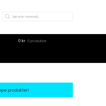
Products
search
0
kr
0 produkter
jøpe produkter!