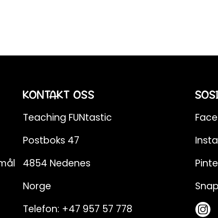
KONTAKT OSS
SOS
Teaching FUNtastic
Fac
Postboks 47
Inst
emål
4854 Nedenes
Pinte
Norge
Sna
Telefon:
+47 957 57 778