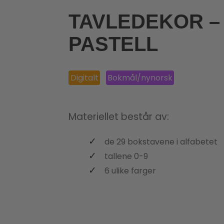
TAVLEDEKOR –
PASTELL
Digitalt
Bokmål/nynorsk
Materiellet består av:
de 29 bokstavene i alfabetet
tallene 0-9
6 ulike farger