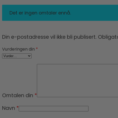
Det er ingen omtaler ennå.
Din e-postadresse vil ikke bli publisert.
Obligat
Vurderingen din
*
Omtalen din
*
Navn
*