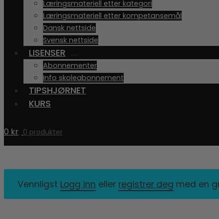
Læringsmateriell etter kategori
UNDERMENY
Læringsmateriell etter kompetansemål
Dansk nettside
Svensk nettside
LISENSER
UTVID
Abonnementer
UNDERMENY
Info skoleabonnement
TIPSHJØRNET
KURS
0
kr
0 produkter
Vennligst
Logg inn
eller
registrer deg
med en gra