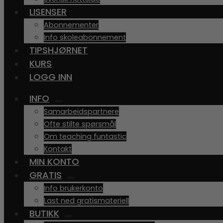
LISENSER
Abonnementer
Info skoleabonnement
TIPSHJØRNET
KURS
LOGG INN
INFO
UTVID
Samarbeidspartnere
UNDERMENY
Ofte stilte spørsmål
Om teaching funtastic
Kontakt
MIN KONTO
GRATIS
UTVID
Info brukerkonto
UNDERMENY
Last ned gratismateriell
BUTIKK
UTVID