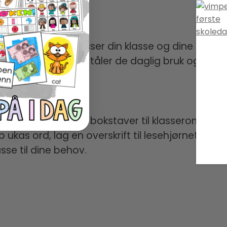
setninger som passer din klasse og dine
Når de er laminert, tåler de daglig bruk og kan
bedre hverdag. Med bokstaver til klasserommet
kas ord, lag en overskrift til lesehjørnet, eller
sse til dine behov.