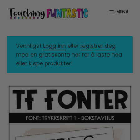
Hopp
Hopp
MENY
til
til
navigasjon
innhold
INFO
UTVID
UNDERMENY
MIN KONTO
Vennligst
Logg inn
eller
registrer deg
med en gratiskonto her for å laste ned
GRATIS
UTVID
eller kjøpe produkter!
UNDERMENY
BUTIKK
UTVID
UNDERMENY
LISENSER
UTVID
UNDERMENY
TIPSHJØRNET
KURS