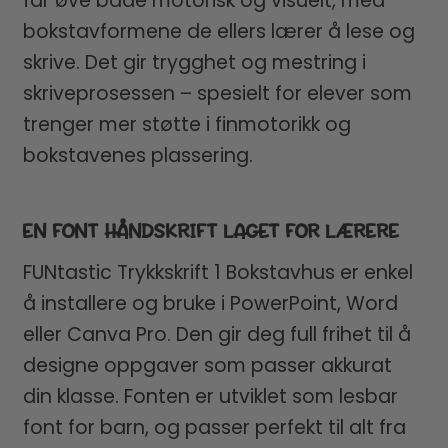
får øve både motorisk og visuelt, med
bokstavformene de ellers lærer å lese og
skrive. Det gir trygghet og mestring i
skriveprosessen – spesielt for elever som
trenger mer støtte i finmotorikk og
bokstavenes plassering.
EN FONT HÅNDSKRIFT LAGET FOR LÆRERE
FUNtastic Trykkskrift 1 Bokstavhus er enkel
å installere og bruke i PowerPoint, Word
eller Canva Pro. Den gir deg full frihet til å
designe oppgaver som passer akkurat
din klasse. Fonten er utviklet som lesbar
font for barn, og passer perfekt til alt fra