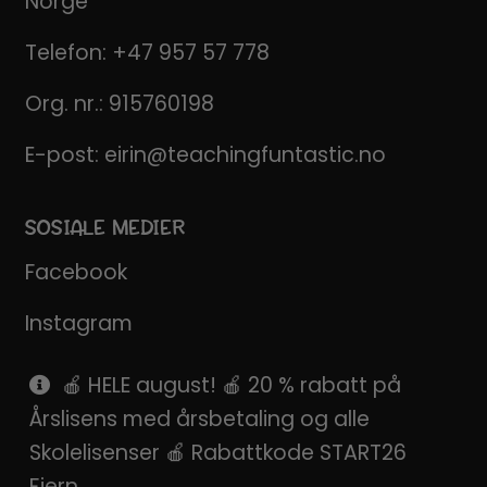
Norge
Telefon:
+47 957 57 778
Org. nr.: 915760198
E-post:
eirin@teachingfuntastic.no
SOSIALE MEDIER
Facebook
Instagram
Pinterest
🍎 HELE august! 🍎 20 % rabatt på
Årslisens med årsbetaling og alle
SnapChat
Skolelisenser 🍎 Rabattkode START26
Fjern