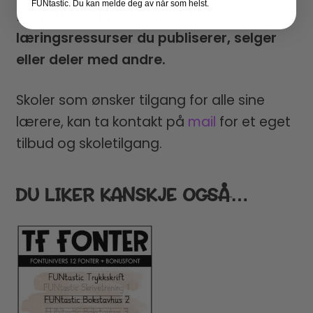
FUNtastic. Du kan melde deg av når som helst.
full rett til å bruke fonten i
læringsressurser du publiserer, selger
eller deler med andre.
Skoler som ønsker tilgang for alle sine
lærere, kan ta kontakt på
mail
for et eget
tilbud og skoletilgang.
DU LIKER KANSKJE OGSÅ…