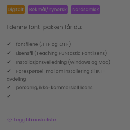
Digitalt
Bokmål/nynorsk
Nordsamisk
I denne font-pakken får du:
fontfilene (.TTF og .OTF)
Lisensfil (Teaching FUNtastic Fontlisens)
Installasjonsveiledning (Windows og Mac)
Forespørsel-mal om installering til IKT-
avdeling
personlig, ikke-kommersiell lisens
Legg til i ønskeliste