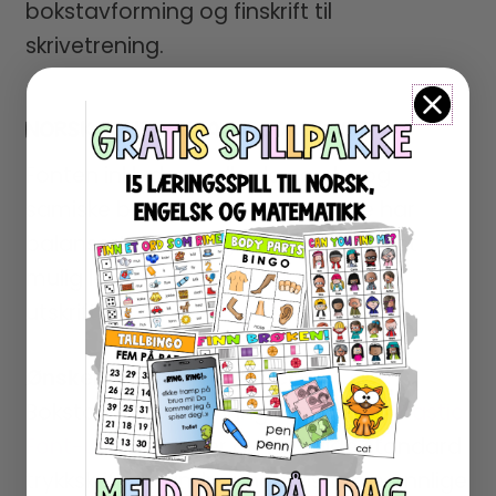
bokstavforming og finskrift til
skrivetrening.
NORSK FONT MED ALLE BOKSTAVER
Fonten inkluderer alle de norske og
samiske bokstavene. Bokstavene har
balansert høyde og avstand for best
mulig lesbarhet, både på skjerm og
utskrift.
Ønsker du flere varianter?
Bokstavhusfonten inngår også i
FUNtastic
Font-universet
, der du får både standard
trykkskrift og andre undervisningsvennlige