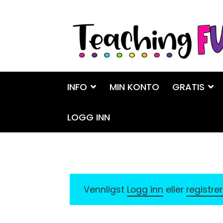
Hopp
Hopp
til
til
navigasjon
innhold
INFO
MIN KONTO
GRATIS
LOGG INN
Vennligst
Logg inn
eller
registre