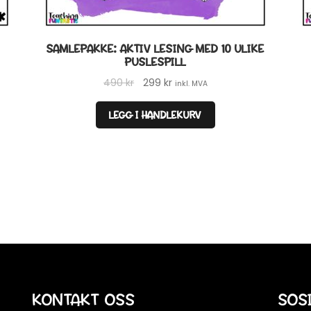
SAMLEPAKKE: AKTIV LESING MED 10 ULIKE
PUSLESPILL
Opprinnelig
Nåværende
490
kr
299
kr
inkl. MVA
pris
pris
var:
er:
LEGG I HANDLEKURV
490 kr.
299 kr.
KONTAKT OSS
SOS