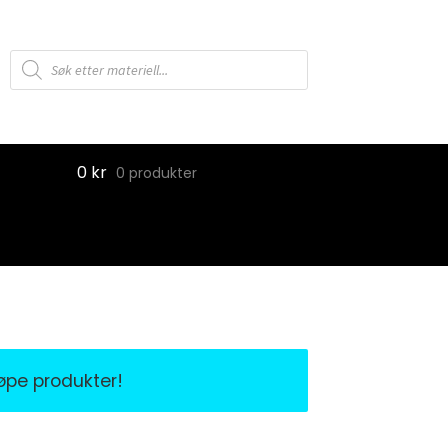
Products
search
0
kr
0 produkter
jøpe produkter!