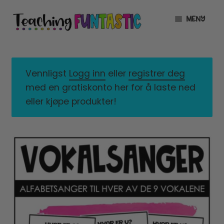
Hopp
Hopp
MENY
til
til
navigasjon
innhold
INFO
UTVID
UNDERMENY
MIN KONTO
Vennligst
Logg inn
eller
registrer deg
med en gratiskonto her for å laste ned
GRATIS
UTVID
eller kjøpe produkter!
UNDERMENY
BUTIKK
UTVID
UNDERMENY
LISENSER
UTVID
UNDERMENY
TIPSHJØRNET
KURS