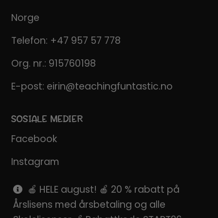
Norge
Telefon:
+47 957 57 778
Org. nr.: 915760198
E-post:
eirin@teachingfuntastic.no
SOSIALE MEDIER
Facebook
Instagram
Pinterest
🍎 HELE august! 🍎 20 % rabatt på
Årslisens med årsbetaling og alle
SnapChat