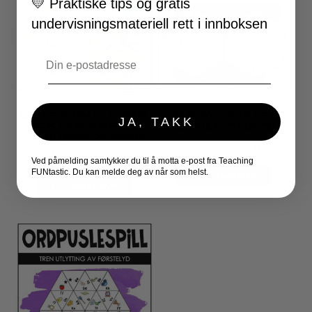
💛
Praktiske tips og gratis
undervisningsmateriell rett i innboksen
Email
ENGELSK ALFABET – LYDKART
SAMLEPAKKE: AKTIV LESING
JA, TAKK
OG 96 LYDPLAKATER FOR
MED 10 ULIKE PUSLESPILL
UTTALE, LESING OG STAVING
Opprinnelig
Nåværende
490
kr
299
kr
inkl. MVA
99
kr
inkl. MVA
pris
pris
Ved påmelding samtykker du til å motta e-post fra Teaching
FUNtastic. Du kan melde deg av når som helst.
LEGG I HANDLEKURV
var:
er:
LEGG I HANDLEKURV
490 kr.
299 kr.