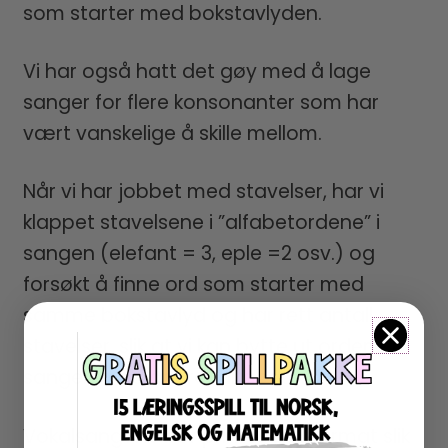
som starter med bokstavlyden.
Vi har også hatt det gøy med å lage
sanger for flere konsonanter som har
vært vanskelige å skille mellom.
Når vi har jobbet med stavelser, har vi
klappet stavelsene i ”alfabetordene” i
sangen (elefant = 3, eple =2 osv.) og
forsøkt å finne ord som starter med
samme bokstavlyd og har rett antall
stavelser, slik at vi kan bytte ut ordene i
sangen med andre ”alfabetord”.
Vokalsangene bør printes i A3 format slik