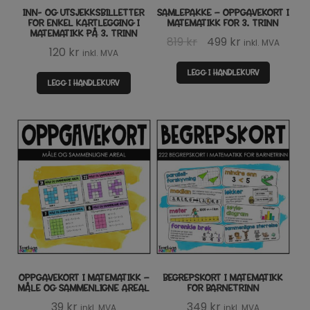
INN- OG UTSJEKKSBILLETTER
SAMLEPAKKE – OPPGAVEKORT I
FOR ENKEL KARTLEGGING I
MATEMATIKK FOR 3. TRINN
MATEMATIKK PÅ 3. TRINN
Opprinnelig
Nåværende
819
kr
499
kr
inkl. MVA
120
kr
inkl. MVA
pris
pris
LEGG I HANDLEKURV
var:
er:
LEGG I HANDLEKURV
819 kr.
499 kr.
OPPGAVEKORT I MATEMATIKK –
BEGREPSKORT I MATEMATIKK
MÅLE OG SAMMENLIGNE AREAL
FOR BARNETRINN
39
kr
349
kr
inkl. MVA
inkl. MVA