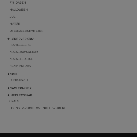
FN-DAGEN
HALLOWEEN
JUL
NYTTÅR
UTESKOLE AKTIVITETER
★ LÆRERVERKTØY
PLANLEGGERE
KLASSEROMSDEKOR
KLASSELEDELSE
BRAIN BREAKS
★ SPILL
DOMINOSPILL
★ SAMLEPAKKER
★ MEDLEMSSKAP
GRATIS
LISENSER – SKOLE OG ENKELTBRUKERE