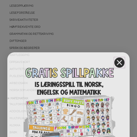
LESEOPPLÆRING
LESEFORSTÅELSE
SKRIVEAKTIVITETER
HØYFREKVENTE ORD
GRAMMATIKK OG RETTSKRIVING
DIFTONGER
SPRÅK OG BEGREPER
KARTLEGGING
OPPGAVEKORT
AKTIVITETSPAKKER
PUSLESPILL LESING
ARBEIDSARK
NORSK SOM ANDRESPRÅK
★ MATEMATIKK
TALLFORSTÅELSE OG REGNEFERDIGHETER
ADDIDSJON OG SUBTRAKSJON
MULTIPLIKASJON OG DIVISJON
KLOKKA
BRØK