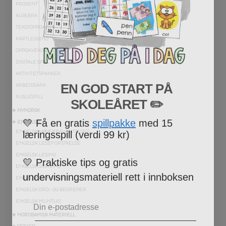
PROSENT
ALGEBRA
TEKSTOPPGAVER
KARTLEGGING
OPPGAVEKORT
DIGITALE SPILL
AKTIVITETSPAKKER
EN GOD START PÅ
ARBEIDSARK
SKOLEÅRET
​ ✏️
PUSLESPILL
★ NYNORSK
💛
Få en gratis
spillpakke
med 15
★ ENGELSK
læringsspill (verdi 99 kr)
ENGELSK HØYFREKVENTE ORD
ENGELSK LESEFORSTÅELSE
💛
Praktiske tips og gratis
ENGELSK LESING
undervisningsmateriell rett i innboksen
ENGELSK SKRIVING
ENGELSK GRAMATIKK
Email
ENGELSK ORD- OG BEGREPER
ENGELSK MUNTLIG
★ NORDSAMISK MATERIELL