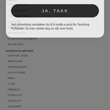
★ SERIER
PROGRAMMERING
JA, TAKK
LESEKORT FAKTA
FAKTASERIE LESING
Ved påmelding samtykker du til å motta e-post fra Teaching
VI SKRIVER
FUNtastic. Du kan melde deg av når som helst.
SPRÅKSPIRALEN
MATTESPIRALEN
LA OSS REGNE ØVEBØKER
ESCAPE ROOM
★ SESONG OG HØYTIDER
OLYMPISKE LEKER
SAMEFOLKET
100 SKOLEDAGER
VALENTINSDAG
PÅSKE
17. MAI
FØRSKOLE
FOTBALL-VM
SKOLESLUTT
SKOLESTART