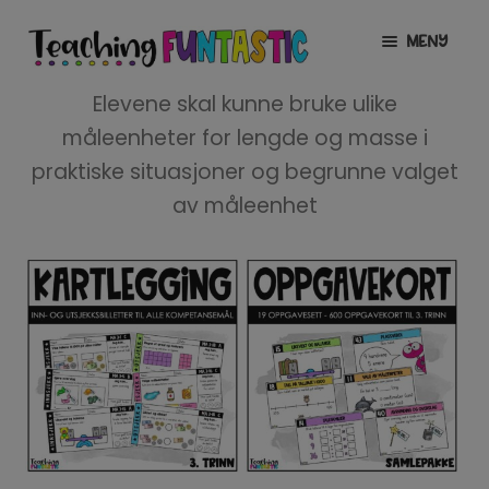
Hopp
Hopp
MENY
til
til
navigasjon
innhold
INFO
UTVID
Elevene skal kunne bruke ulike
UNDERMENY
måleenheter for lengde og masse i
MIN KONTO
praktiske situasjoner og begrunne valget
av måleenhet
GRATIS
UTVID
UNDERMENY
BUTIKK
UTVID
UNDERMENY
LISENSER
UTVID
UNDERMENY
TIPSHJØRNET
KURS