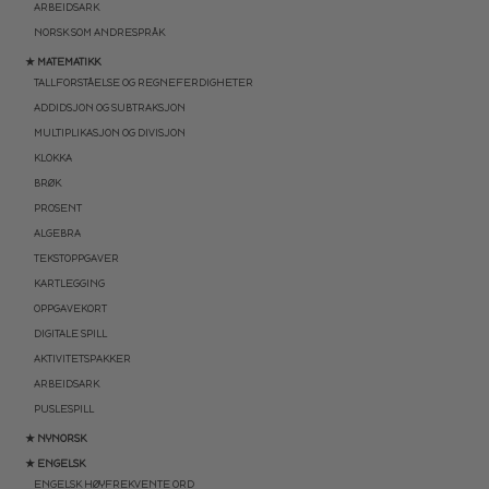
ARBEIDSARK
NORSK SOM ANDRESPRÅK
★ MATEMATIKK
TALLFORSTÅELSE OG REGNEFERDIGHETER
ADDIDSJON OG SUBTRAKSJON
MULTIPLIKASJON OG DIVISJON
KLOKKA
BRØK
PROSENT
ALGEBRA
TEKSTOPPGAVER
KARTLEGGING
OPPGAVEKORT
DIGITALE SPILL
AKTIVITETSPAKKER
ARBEIDSARK
PUSLESPILL
★ NYNORSK
★ ENGELSK
ENGELSK HØYFREKVENTE ORD