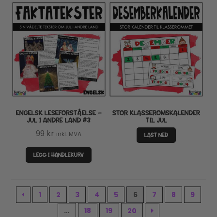
ENGELSK LESEFORSTÅELSE –
STOR KLASSEROMSKALENDER
JUL I ANDRE LAND #3
TIL JUL
99
kr
inkl. MVA
LAST NED
LEGG I HANDLEKURV
1
2
3
4
5
6
7
8
9
…
18
19
20