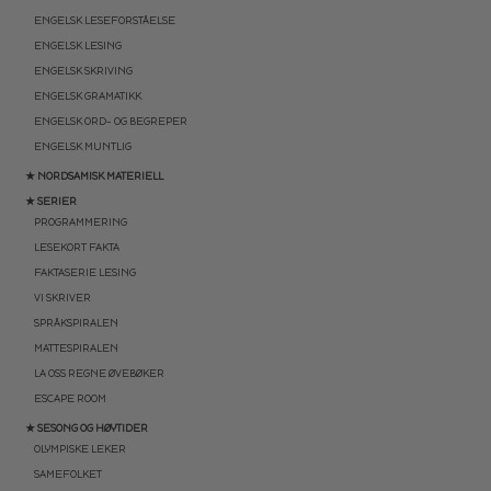
ENGELSK LESEFORSTÅELSE
ENGELSK LESING
ENGELSK SKRIVING
ENGELSK GRAMATIKK
ENGELSK ORD- OG BEGREPER
ENGELSK MUNTLIG
★ NORDSAMISK MATERIELL
★ SERIER
PROGRAMMERING
LESEKORT FAKTA
FAKTASERIE LESING
VI SKRIVER
SPRÅKSPIRALEN
MATTESPIRALEN
LA OSS REGNE ØVEBØKER
ESCAPE ROOM
★ SESONG OG HØYTIDER
OLYMPISKE LEKER
SAMEFOLKET