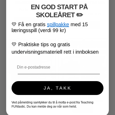
REGNEFORTELLINGER
HVERDAGSMATEMATIKK MED
EN GOD START PÅ
MENYER
59
kr
inkl. MVA
Opprinnelig
Nåværende
159
kr
0
kr
SKOLEÅRET
​ ✏️
inkl. MVA
pris
pris
LEGG I HANDLEKURV
💛
Få en gratis
spillpakke
med 15
LEGG I HANDLEKURV
var:
er:
læringsspill (verdi 99 kr)
159 kr.
0 kr.
💛
Praktiske tips og gratis
undervisningsmateriell rett i innboksen
Email
JA, TAKK
LESEKORT MED SPØRSMÅL –
LÆRERPLANLEGGER
ULIKE SKYTYPER
NEDLASTBAR 2025 – 2026
Ved påmelding samtykker du til å motta e-post fra Teaching
FUNtastic. Du kan melde deg av når som helst.
79
kr
inkl. MVA
LAST NED