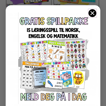
FIKS ORDET – REGNEOPPGAVER
MATTEHJELP – ELEVENES EGET
MED MULTIPLIKASJON OG
MATTE-KIT
DIVISJON
49
kr
inkl. MVA
49
kr
inkl. MVA
LEGG I HANDLEKURV
LEGG I HANDLEKURV
LÆR ELEVENE Å SKRIVE
NIVÅDELTE TEKSTOPPGAVER –