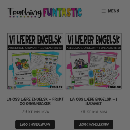
Hopp
Hopp
MENY
til
til
navigasjon
innhold
INFO
UTVID
UNDERMENY
MIN KONTO
GRATIS
UTVID
UNDERMENY
BUTIKK
UTVID
UNDERMENY
LISENSER
UTVID
UNDERMENY
LA OSS LÆRE ENGELSK – FRUKT
LA OSS LÆRE ENGELSK – I
TIPSHJØRNET
OG GRØNNSAKER
HJEMMET
79
kr
79
kr
inkl. MVA
inkl. MVA
KURS
LEGG I HANDLEKURV
LEGG I HANDLEKURV