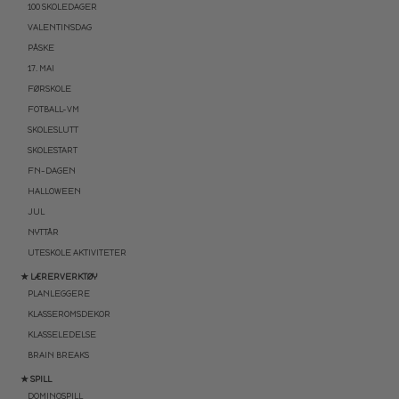
100 SKOLEDAGER
VALENTINSDAG
PÅSKE
17. MAI
FØRSKOLE
FOTBALL-VM
SKOLESLUTT
SKOLESTART
FN-DAGEN
HALLOWEEN
JUL
NYTTÅR
UTESKOLE AKTIVITETER
★ LÆRERVERKTØY
PLANLEGGERE
KLASSEROMSDEKOR
KLASSELEDELSE
BRAIN BREAKS
★ SPILL
DOMINOSPILL