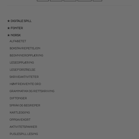
★ DIGITALE SPILL
★ FONTER
★ NORSK
ALFABETET
BOKSTAVREPETISJON
BEGYNNEROPPLÆRING
LESEOPPLÆRING
LESEFORSTÅELSE
SKRIVEAKTIVITETER
HØYFREKVENTE ORD
GRAMMATIKK OG RETTSKRIVING
DIFTONGER
SPRÅK OG BEGREPER
KARTLEGGING
OPPGAVEKORT
AKTIVITETSPAKKER
PUSLESPILL LESING