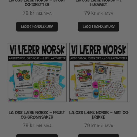
LA OSS LÆRE NORSK – SPORT
LA OSS LÆRE NORSK – I
OG IDRETTER
HJEMMET
79
kr
79
kr
inkl. MVA
inkl. MVA
LEGG I HANDLEKURV
LEGG I HANDLEKURV
LA OSS LÆRE NORSK – FRUKT
LA OSS LÆRE NORSK – MAT OG
OG GRØNNSAKER
DRIKKE
79
kr
79
kr
inkl. MVA
inkl. MVA