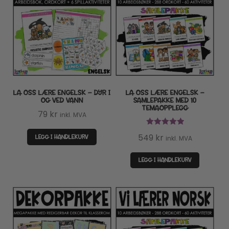
LA OSS LÆRE ENGELSK – DYR I
LA OSS LÆRE ENGELSK –
OG VED VANN
SAMLEPAKKE MED 10
TEMAOPPLEGG
79
kr
inkl. MVA
Vurdert
5.00
549
kr
LEGG I HANDLEKURV
inkl. MVA
av 5
LEGG I HANDLEKURV