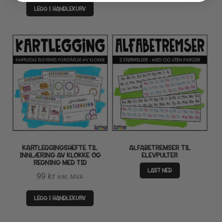
LEGG I HANDLEKURV
KARTLEGGINGSHEFTE TIL
ALFABETREMSER TIL
INNLÆRING AV KLOKKE OG
ELEVPULTER
REGNING MED TID
LAST NED
99
kr
inkl. MVA
LEGG I HANDLEKURV