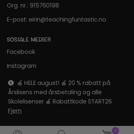
Org. nr.: 915760198
E-post:
eirin@teachingfuntastic.no
SOSIALE MEDIER
Facebook
Instagram
Pinterest
🍎 HELE august! 🍎 20 % rabatt på
Årslisens med årsbetaling og alle
SnapChat
Skolelisenser 🍎 Rabattkode START26
Fjern
0