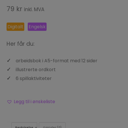
79
kr
inkl. MVA
Digitalt
Engelsk
Her får du:
arbeidsbok i A5-format med 12 sider
illustrerte ordkort
6 spillaktiviteter
Legg til i ønskeliste
Beskrivelse
Omtaler (0)