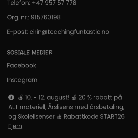
Telefon:
+47 957 57 778
Org. nr.: 915760198
E-post:
eirin@teachingfuntastic.no
SOSIALE MEDIER
Facebook
Instagram
Pinterest
🍎 10. - 12. august! 🍎 20 % rabatt på
ALT materiell, Årslisens med årsbetaling,
SnapChat
og Skolelisenser 🍎 Rabattkode START26
Fjern