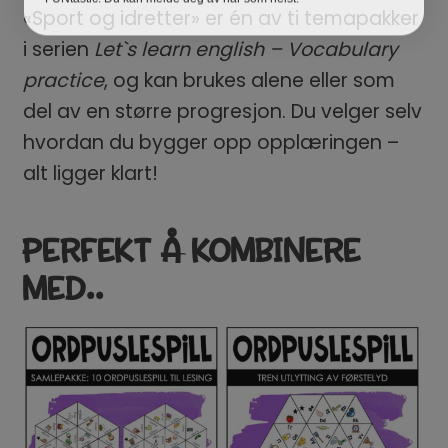
«Sport og idretter» er én av ti temapakker
i serien
Let`s learn english – Vocabulary
practice
, og kan brukes alene eller som
del av en større progresjon. Du velger selv
hvordan du bygger opp opplæringen –
alt ligger klart!
PERFEKT Å KOMBINERE
MED..