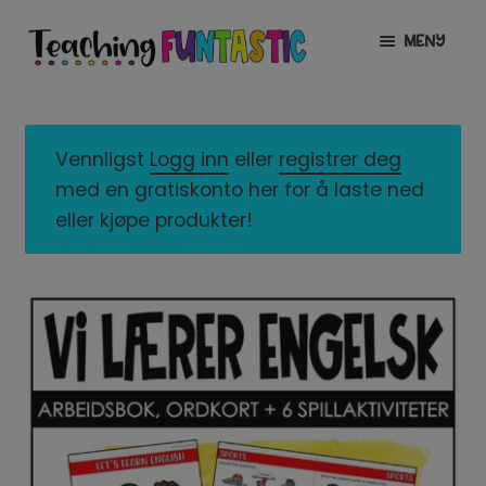
Hopp
Hopp
MENY
til
til
navigasjon
innhold
INFO
UTVID
UNDERMENY
MIN KONTO
Vennligst
Logg inn
eller
registrer deg
med en gratiskonto her for å laste ned
GRATIS
UTVID
eller kjøpe produkter!
UNDERMENY
BUTIKK
UTVID
UNDERMENY
LISENSER
UTVID
UNDERMENY
TIPSHJØRNET
KURS