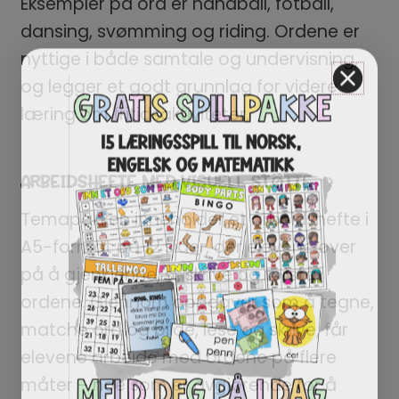
Eksempler på ord er håndball, fotball,
dansing, svømming og riding. Ordene er
nyttige i både samtale og undervisning,
og legger et godt grunnlag for videre
læring om fritidsaktiviteter.
ARBEIDSHEFTE MED VISUELL STØTTE
Temapakken inneholder et arbeidshefte i
A5-format på 12 sider, der elevene øver
på å gjenkjenne, si, skrive og forstå
ordene. Gjennom oppgaver som å tegne,
matche ord og bilde, lese og skrive, får
elevene arbeide med ordene på flere
måter – noe som er avgjørende for å