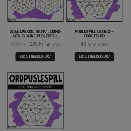
SAMLEPAKKE: AKTIV LESING
PUSLESPILL LESING –
MED 10 ULIKE PUSLESPILL
FØRSTELYD
Opprinnelig
Nåværende
490
kr
299
kr
49
kr
inkl. MVA
inkl. MVA
pris
pris
LEGG I HANDLEKURV
LEGG I HANDLEKURV
var:
er:
490 kr.
299 kr.