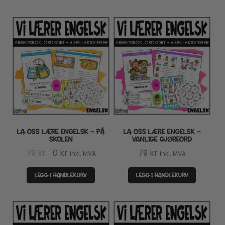
LA OSS LÆRE ENGELSK – PÅ
LA OSS LÆRE ENGELSK –
SKOLEN
VANLIGE GJØREORD
Opprinnelig
Nåværende
79
kr
0
kr
79
kr
inkl. MVA
inkl. MVA
pris
pris
LEGG I HANDLEKURV
LEGG I HANDLEKURV
var:
er:
79 kr.
0 kr.