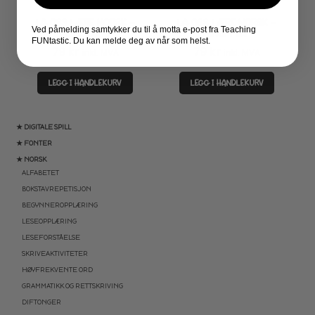
LA OSS LÆRE NORSK –
LA OSS LÆRE NORSK –
Ved påmelding samtykker du til å motta e-post fra Teaching
KLESPLAGG
KROPPEN
FUNtastic. Du kan melde deg av når som helst.
79
kr
79
kr
inkl. MVA
inkl. MVA
LEGG I HANDLEKURV
LEGG I HANDLEKURV
★ DIGITALE SPILL
★ FONTER
★ NORSK
ALFABETET
BOKSTAVREPETISJON
BEGYNNEROPPLÆRING
LESEOPPLÆRING
LESEFORSTÅELSE
SKRIVEAKTIVITETER
HØYFREKVENTE ORD
GRAMMATIKK OG RETTSKRIVING
DIFTONGER