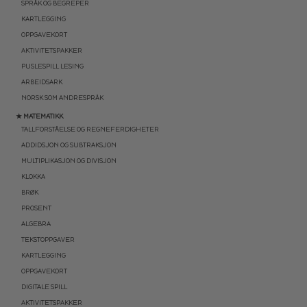
SPRÅK OG BEGREPER
KARTLEGGING
OPPGAVEKORT
AKTIVITETSPAKKER
PUSLESPILL LESING
ARBEIDSARK
NORSK SOM ANDRESPRÅK
★ MATEMATIKK
TALLFORSTÅELSE OG REGNEFERDIGHETER
ADDIDSJON OG SUBTRAKSJON
MULTIPLIKASJON OG DIVISJON
KLOKKA
BRØK
PROSENT
ALGEBRA
TEKSTOPPGAVER
KARTLEGGING
OPPGAVEKORT
DIGITALE SPILL
AKTIVITETSPAKKER