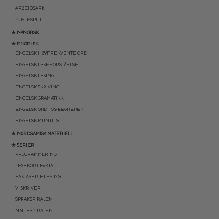
ARBEIDSARK
PUSLESPILL
★ NYNORSK
★ ENGELSK
ENGELSK HØYFREKVENTE ORD
ENGELSK LESEFORSTÅELSE
ENGELSK LESING
ENGELSK SKRIVING
ENGELSK GRAMATIKK
ENGELSK ORD- OG BEGREPER
ENGELSK MUNTLIG
★ NORDSAMISK MATERIELL
★ SERIER
PROGRAMMERING
LESEKORT FAKTA
FAKTASERIE LESING
VI SKRIVER
SPRÅKSPIRALEN
MATTESPIRALEN