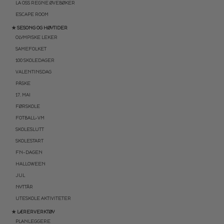
LA OSS REGNE ØVEBØKER
ESCAPE ROOM
★ SESONG OG HØYTIDER
OLYMPISKE LEKER
SAMEFOLKET
100 SKOLEDAGER
VALENTINSDAG
PÅSKE
17. MAI
FØRSKOLE
FOTBALL-VM
SKOLESLUTT
SKOLESTART
FN-DAGEN
HALLOWEEN
JUL
NYTTÅR
UTESKOLE AKTIVITETER
★ LÆRERVERKTØY
PLANLEGGERE