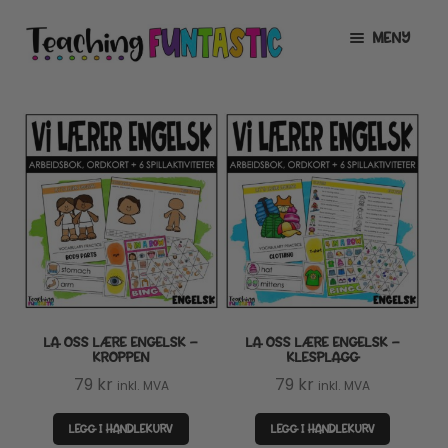
Hopp
Hopp
MENY
til
til
navigasjon
innhold
INFO
UTVID
UNDERMENY
MIN KONTO
GRATIS
UTVID
UNDERMENY
BUTIKK
UTVID
UNDERMENY
LISENSER
UTVID
UNDERMENY
LA OSS LÆRE ENGELSK –
LA OSS LÆRE ENGELSK –
TIPSHJØRNET
KROPPEN
KLESPLAGG
79
kr
79
kr
inkl. MVA
inkl. MVA
KURS
LEGG I HANDLEKURV
LEGG I HANDLEKURV