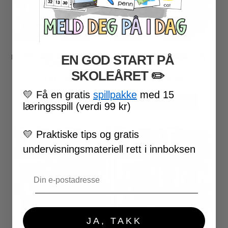
LA OSS LÆRE NORSK – VANLIGE
LA OSS LÆRE NORSK – PÅ
EN GOD START PÅ
GJØREORD
SKOLEN
SKOLEÅRET
​ ✏️
79
kr
79
kr
inkl. MVA
inkl. MVA
💛
Få en gratis
spillpakke
med 15
LEGG I HANDLEKURV
LEGG I HANDLEKURV
læringsspill (verdi 99 kr)
💛
Praktiske tips og gratis
undervisningsmateriell rett i innboksen
Email
JA, TAKK