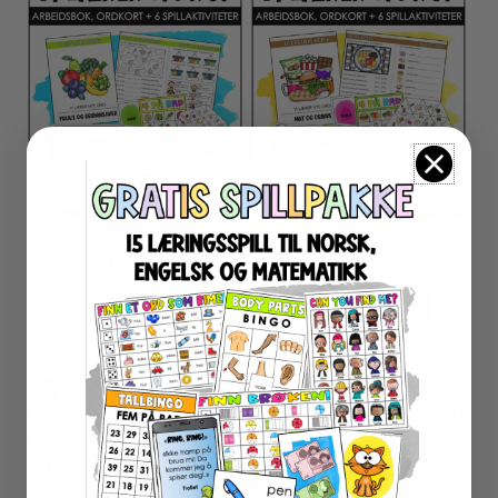
LA OSS LÆRE NORSK – FRUKT
LA OSS LÆRE NORSK – MAT OG
OG GRØNNSAKER
DRIKKE
79
kr
79
kr
inkl. MVA
inkl. MVA
LEGG I HANDLEKURV
LEGG I HANDLEKURV