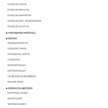
ENGELSK LESING
ENGELSK SKRIVING
ENGELSK GRAMATIKK
ENGELSK ORD- OG BEGREPER
ENGELSK MUNTLIG
★ NORDSAMISK MATERIELL
★ SERIER
PROGRAMMERING
LESEKORT FAKTA
FAKTASERIE LESING
VI SKRIVER
SPRÅKSPIRALEN
MATTESPIRALEN
LA OSS REGNE ØVEBØKER
ESCAPE ROOM
★ SESONG OG HØYTIDER
OLYMPISKE LEKER
SAMEFOLKET
100 SKOLEDAGER