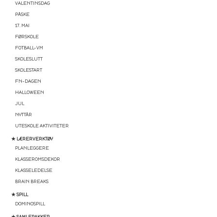
VALENTINSDAG
PÅSKE
17. MAI
FØRSKOLE
FOTBALL-VM
SKOLESLUTT
SKOLESTART
FN-DAGEN
HALLOWEEN
JUL
NYTTÅR
UTESKOLE AKTIVITETER
★ LÆRERVERKTØY
PLANLEGGERE
KLASSEROMSDEKOR
KLASSELEDELSE
BRAIN BREAKS
★ SPILL
DOMINOSPILL
★ SAMLEPAKKER