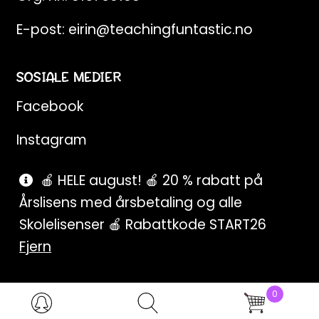
E-post:
eirin@teachingfuntastic.no
SOSIALE MEDIER
Facebook
Instagram
Pinterest
🍎 HELE august! 🍎 20 % rabatt på
Årslisens med årsbetaling og alle
SnapChat
Skolelisenser 🍎 Rabattkode START26
Fjern
0
Products
search