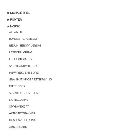
★ DIGITALE SPILL
★ FONTER
★ NORSK
ALFABETET
BOKSTAVREPETISJON
BEGYNNEROPPLÆRING
LESEOPPLÆRING
LESEFORSTÅELSE
SKRIVEAKTIVITETER
HØYFREKVENTE ORD
GRAMMATIKK OG RETTSKRIVING
DIFTONGER
SPRÅK OG BEGREPER
KARTLEGGING
OPPGAVEKORT
AKTIVITETSPAKKER
PUSLESPILL LESING
ARBEIDSARK