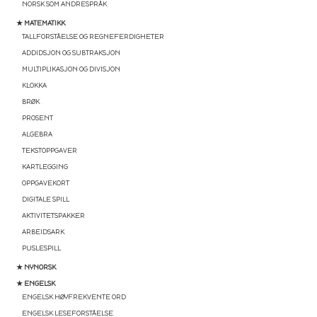
NORSK SOM ANDRESPRÅK
★ MATEMATIKK
TALLFORSTÅELSE OG REGNEFERDIGHETER
ADDIDSJON OG SUBTRAKSJON
MULTIPLIKASJON OG DIVISJON
KLOKKA
BRØK
PROSENT
ALGEBRA
TEKSTOPPGAVER
KARTLEGGING
OPPGAVEKORT
DIGITALE SPILL
AKTIVITETSPAKKER
ARBEIDSARK
PUSLESPILL
★ NYNORSK
★ ENGELSK
ENGELSK HØYFREKVENTE ORD
ENGELSK LESEFORSTÅELSE