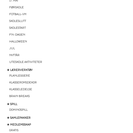
17. MAI
FØRSKOLE
FOTBALL-VM
SKOLESLUTT
JA, TAKK
SKOLESTART
FN-DAGEN
HALLOWEEN
Ved påmelding samtykker du til å motta e-post fra Teaching
JUL
FUNtastic. Du kan melde deg av når som helst.
NYTTÅR
UTESKOLE AKTIVITETER
★ LÆRERVERKTØY
PLANLEGGERE
KLASSEROMSDEKOR
KLASSELEDELSE
BRAIN BREAKS
★ SPILL
DOMINOSPILL
★ SAMLEPAKKER
★ MEDLEMSSKAP
GRATIS