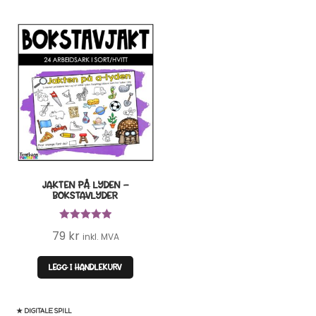
JAKTEN PÅ LYDEN –
BOKSTAVLYDER
Vurdert
5.00
79
kr
inkl. MVA
av 5
LEGG I HANDLEKURV
★ DIGITALE SPILL