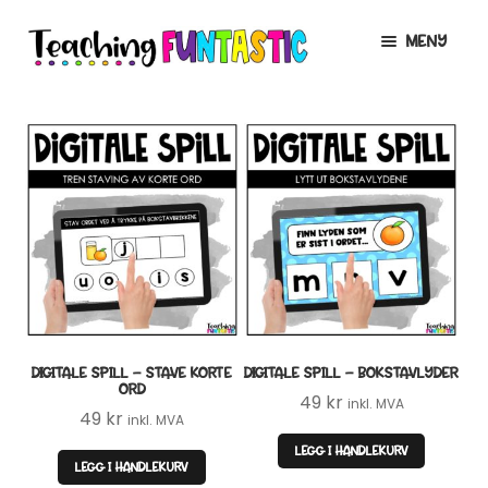
Hopp
Hopp
MENY
til
til
navigasjon
innhold
INFO
UTVID
UNDERMENY
MIN KONTO
GRATIS
UTVID
UNDERMENY
BUTIKK
UTVID
UNDERMENY
LISENSER
UTVID
UNDERMENY
DIGITALE SPILL – STAVE KORTE
DIGITALE SPILL – BOKSTAVLYDER
TIPSHJØRNET
ORD
49
kr
inkl. MVA
49
kr
inkl. MVA
KURS
LEGG I HANDLEKURV
LEGG I HANDLEKURV