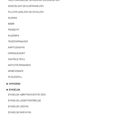
TALLFORSTÅELSE OG REGNEFERDIGHETER
ADDIDSJON OG SUBTRAKSJON
MULTIPLIKASJON OG DIVISJON
KLOKKA
BRØK
PROSENT
ALGEBRA
TEKSTOPPGAVER
KARTLEGGING
OPPGAVEKORT
DIGITALE SPILL
AKTIVITETSPAKKER
ARBEIDSARK
PUSLESPILL
★ NYNORSK
★ ENGELSK
ENGELSK HØYFREKVENTE ORD
ENGELSK LESEFORSTÅELSE
ENGELSK LESING
ENGELSK SKRIVING