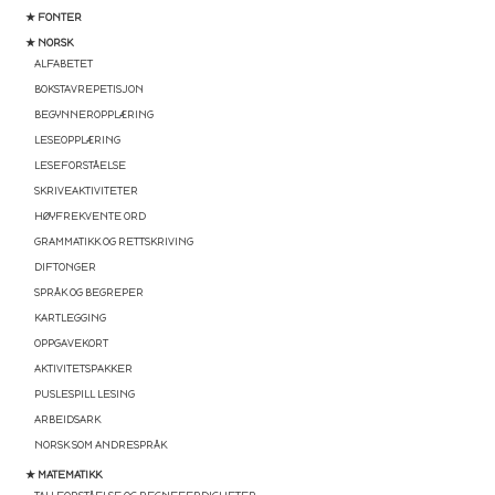
★ FONTER
★ NORSK
ALFABETET
BOKSTAVREPETISJON
BEGYNNEROPPLÆRING
LESEOPPLÆRING
LESEFORSTÅELSE
SKRIVEAKTIVITETER
HØYFREKVENTE ORD
GRAMMATIKK OG RETTSKRIVING
DIFTONGER
SPRÅK OG BEGREPER
KARTLEGGING
OPPGAVEKORT
AKTIVITETSPAKKER
PUSLESPILL LESING
ARBEIDSARK
NORSK SOM ANDRESPRÅK
★ MATEMATIKK