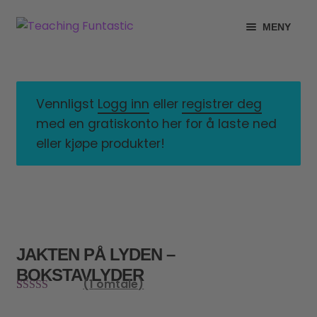
Hopp
Hopp
MENY
til
til
navigasjon
innhold
INFO
UTVID
UNDERMENY
MIN KONTO
Vennligst
Logg inn
eller
registrer deg
med en gratiskonto her for å laste ned
GRATIS
UTVID
eller kjøpe produkter!
UNDERMENY
BUTIKK
UTVID
UNDERMENY
LISENSER
UTVID
UNDERMENY
TIPSHJØRNET
JAKTEN PÅ LYDEN –
BOKSTAVLYDER
KURS
(
1
omtale)
Vurdert
1
5.00