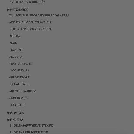
NORSK SOM ANDRESPRÅK
★ MATEMATIKK
TALLFORSTÅELSE OG REGNEFERDIGHETER
ADDIDSJON OG SUBTRAKSJON
MULTIPLIKASJON OG DIVISJON
KLOKKA
BRØK
PROSENT
ALGEBRA
TEKSTOPPGAVER
KARTLEGGING
OPPGAVEKORT
DIGITALE SPILL
AKTIVITETSPAKKER
ARBEIDSARK
PUSLESPILL
★ NYNORSK
★ ENGELSK
ENGELSK HØYFREKVENTE ORD
ENGELSK LESEFORSTÅELSE