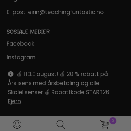
E-post:
eirin@teachingfuntastic.no
SOSIALE MEDIER
Facebook
Instagram
Pinterest
🍎 HELE august! 🍎 20 % rabatt på
Årslisens med årsbetaling og alle
SnapChat
Skolelisenser 🍎 Rabattkode START26
Fjern
0
Products
search