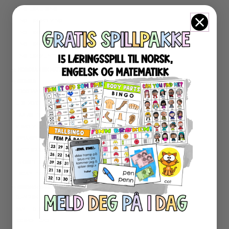
ENGELSK LESING
ENGELSK SKRIVING
ENGELSK GRAMATIKK
ENGELSK ORD- OG BEGREPER
ENGELSK MUNTLIG
★ NORDSAMISK MATERIELL
★ SERIER
PROGRAMMERING
LESEKORT FAKTA
FAKTASERIE LESING
VI SKRIVER
SPRÅKSPIRALEN
MATTESPIRALEN
LA OSS REGNE ØVEBØKER
ESCAPE ROOM
★ SESONG OG HØYTIDER
OLYMPISKE LEKER
SAMEFOLKET
100 SKOLEDAGER