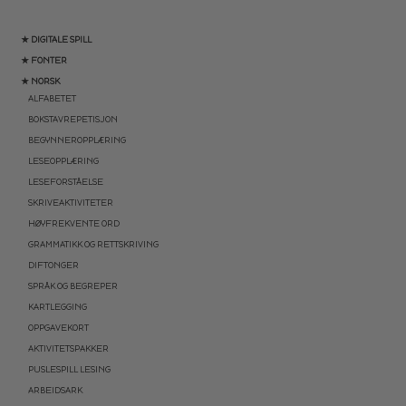
★ DIGITALE SPILL
★ FONTER
★ NORSK
ALFABETET
BOKSTAVREPETISJON
BEGYNNEROPPLÆRING
LESEOPPLÆRING
LESEFORSTÅELSE
SKRIVEAKTIVITETER
HØYFREKVENTE ORD
GRAMMATIKK OG RETTSKRIVING
DIFTONGER
SPRÅK OG BEGREPER
KARTLEGGING
OPPGAVEKORT
AKTIVITETSPAKKER
PUSLESPILL LESING
ARBEIDSARK