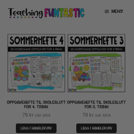
Hopp
Hopp
MENY
til
til
navigasjon
innhold
INFO
UTVID
UNDERMENY
MIN KONTO
GRATIS
UTVID
UNDERMENY
BUTIKK
UTVID
UNDERMENY
LISENSER
UTVID
UNDERMENY
OPPGAVEHEFTE TIL SKOLESLUTT
OPPGAVEHEFTE TIL SKOLESLUTT
TIPSHJØRNET
FOR 4. TRINN
FOR 3. TRINN
79
kr
79
kr
inkl. MVA
inkl. MVA
KURS
LEGG I HANDLEKURV
LEGG I HANDLEKURV