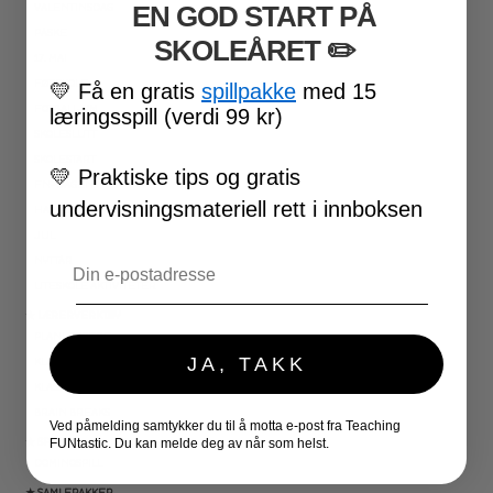
EN GOD START PÅ
VALENTINSDAG
PÅSKE
SKOLEÅRET
​ ✏️
17. MAI
FØRSKOLE
💛
Få en gratis
spillpakke
med 15
FOTBALL-VM
læringsspill (verdi 99 kr)
SKOLESLUTT
SKOLESTART
💛
Praktiske tips og gratis
FN-DAGEN
undervisningsmateriell rett i innboksen
HALLOWEEN
JUL
Email
NYTTÅR
UTESKOLE AKTIVITETER
★ LÆRERVERKTØY
PLANLEGGERE
JA, TAKK
KLASSEROMSDEKOR
KLASSELEDELSE
BRAIN BREAKS
Ved påmelding samtykker du til å motta e-post fra Teaching
★ SPILL
FUNtastic. Du kan melde deg av når som helst.
DOMINOSPILL
★ SAMLEPAKKER