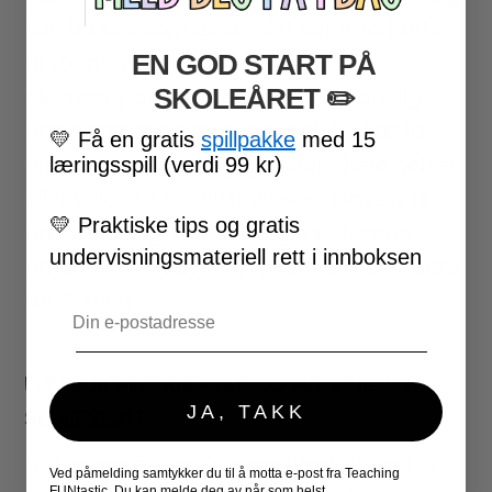
kan brukes som et samlet sommerhefte,
EN GOD START PÅ
til stasjonsarbeid, vikartimer,
SKOLEÅRET
​ ✏️
ekstraoppgaver eller som en hyggelig
oppsummering av skoleåret. Du kan la
💛
Få en gratis
spillpakke
med 15
elevene arbeide seg gjennom hele heftet
læringsspill (verdi 99 kr)
eller velge ut enkeltsider som passer til
💛
Praktiske tips og gratis
undervisningen. Samtidig får elevene
undervisningsmateriell rett i innboksen
oppleve mestring og kjenne at de er klare
for 4. trinn.
Email
FLERE SOMMERHEFTER OG MATERIELL TIL
JA, TAKK
SKOLESLUTT
Det er også laget sommerhefter for 1., 2.
Ved påmelding samtykker du til å motta e-post fra Teaching
FUNtastic. Du kan melde deg av når som helst.