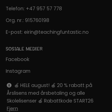
Telefon:
+47 957 57 778
Org. nr.: 915760198
E-post:
eirin@teachingfuntastic.no
SOSIALE MEDIER
Facebook
Instagram
Pinterest
🍎 HELE august! 🍎 20 % rabatt på
Årslisens med årsbetaling og alle
SnapChat
Skolelisenser 🍎 Rabattkode START26
Fjern