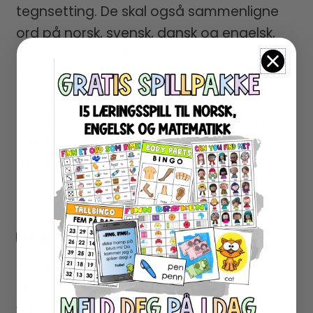
tegnsetting. De skal også sammenligne
ord på norsk, svensk, dansk og engelsk,
vurdere om påstander er fakta eller
meninger og lage egne setninger. I tillegg
får de bruke kreativiteten gjennom
ordmaskinen og skrive et postkort fra
ferien. Oppgavene kombinerer språklek
med viktige ferdigheter som elevene har
behov for å mestre videre på trinnene.
ENKELT Å BRUKE DE SISTE SKOLEUKENE
Leter du etter et oppgavehefte til
skoleslutt for 3. trinn, er dette et godt
valg. Heftet krever ingen forberedelser og