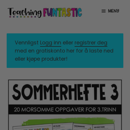
Hopp
Hopp
MENY
til
til
navigasjon
innhold
INFO
UTVID
UNDERMENY
MIN KONTO
Vennligst
Logg inn
eller
registrer deg
med en gratiskonto her for å laste ned
GRATIS
UTVID
eller kjøpe produkter!
UNDERMENY
BUTIKK
UTVID
UNDERMENY
LISENSER
UTVID
UNDERMENY
TIPSHJØRNET
KURS