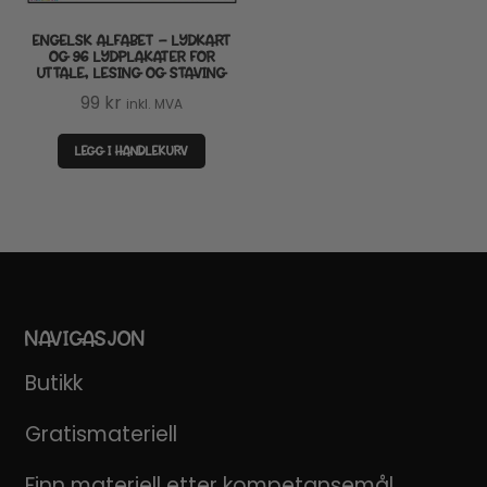
ENGELSK ALFABET – LYDKART
OG 96 LYDPLAKATER FOR
UTTALE, LESING OG STAVING
99
kr
inkl. MVA
LEGG I HANDLEKURV
NAVIGASJON
Butikk
Gratismateriell
Finn materiell etter kompetansemål