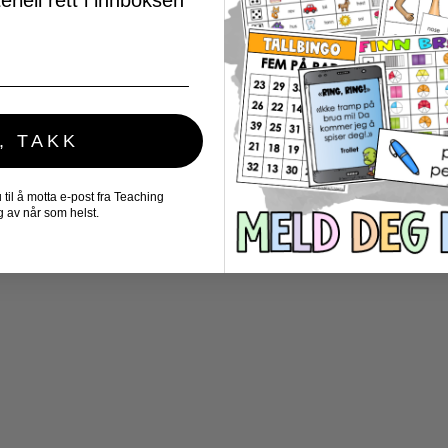
riell rett i innboksen
, TAKK
il å motta e-post fra Teaching
 av når som helst.