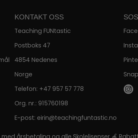
KONTAKT OSS
SOS
Teaching FUNtastic
Fac
Postboks 47
Inst
emål
4854 Nedenes
Pinte
Norge
Sna
Telefon:
+47 957 57 778
Org. nr.: 915760198
E-post:
eirin@teachingfuntastic.no
ns med årsbetaling og alle Skolelisenser 🍎 Rab