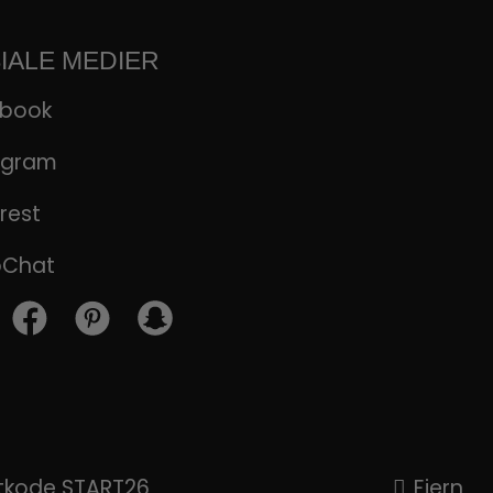
IALE MEDIER
ebook
agram
rest
pChat
attkode START26
Fjern