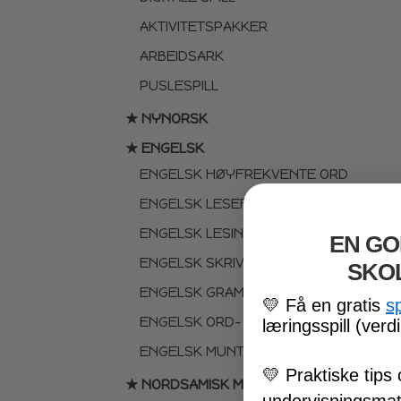
AKTIVITETSPAKKER
ARBEIDSARK
PUSLESPILL
★ NYNORSK
★ ENGELSK
ENGELSK HØYFREKVENTE ORD
ENGELSK LESEFORSTÅELSE
ENGELSK LESING
EN GO
ENGELSK SKRIVING
SKO
ENGELSK GRAMATIKK
💛
Få en gratis
s
ENGELSK ORD- OG BEGREPER
læringsspill (verdi
ENGELSK MUNTLIG
💛
Praktiske tips 
★ NORDSAMISK MATERIELL