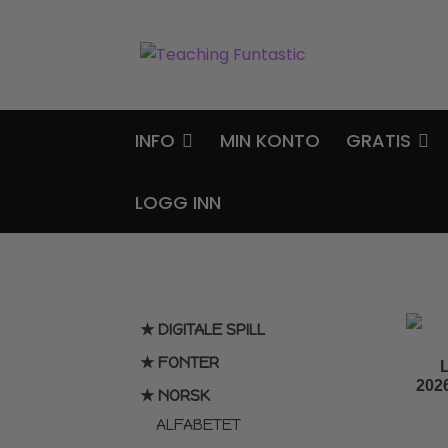
Hopp
Hopp
til
til
navigasjon
innhold
INFO
MIN KONTO
GRATIS
LOGG INN
★ DIGITALE SPILL
★ FONTER
202
★ NORSK
ALFABETET