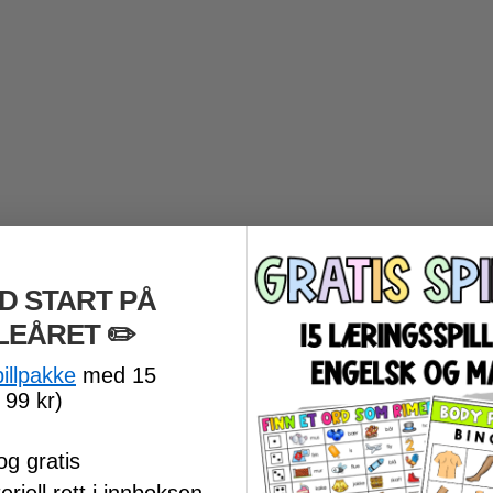
D START PÅ
LEÅRET
​ ✏️
pillpakke
med 15
 99 kr)
og gratis