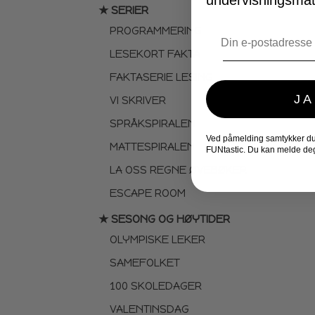
undervisningsmate
★ SERIER
PROGRAMMERING
Email
LESEKORT FAKTA
FAKTASERIE LESING
JA
VI SKRIVER
SPRÅKSPIRALEN
Ved påmelding samtykker du t
MATTESPIRALEN
FUNtastic. Du kan melde deg
LA OSS REGNE ØVEBØKER
ESCAPE ROOM
★ SESONG OG HØYTIDER
OLYMPISKE LEKER
SAMEFOLKET
100 SKOLEDAGER
VALENTINSDAG