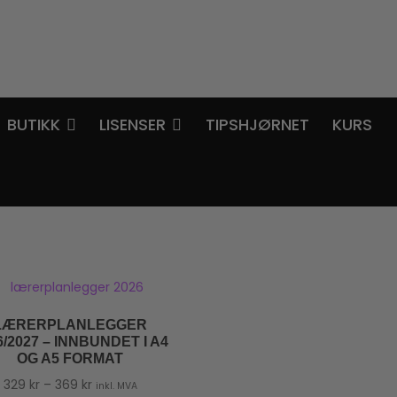
BUTIKK
LISENSER
TIPSHJØRNET
KURS
LÆRERPLANLEGGER
6/2027 – INNBUNDET I A4
OG A5 FORMAT
Prisområde:
329
kr
–
369
kr
inkl. MVA