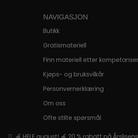
NAVIGASJON
Butikk
Gratismateriell
Finn materiell etter kompetans
Kjøps- og bruksvilkår
Personvernerklæring
Om oss
Ofte stilte spørsmål
🍎 HELE august! 🍎 20 % rabatt på Årslise