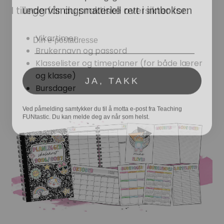
I tillegg får du praktiske oversikter for:
Email
Vikartimer
Brukernavn og passord
Klasselister og timeplaner (for både lærer
JA, TAKK
og klasse)
Bursdager
Ved påmelding samtykker du til å motta e-post fra Teaching
FUNtastic. Du kan melde deg av når som helst.