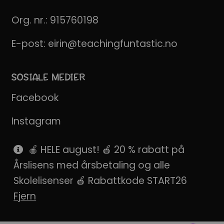
Org. nr.: 915760198
E-post:
eirin@teachingfuntastic.no
SOSIALE MEDIER
Facebook
Instagram
Pinterest
🍎 HELE august! 🍎 20 % rabatt på
Årslisens med årsbetaling og alle
SnapChat
Skolelisenser 🍎 Rabattkode START26
Fjern