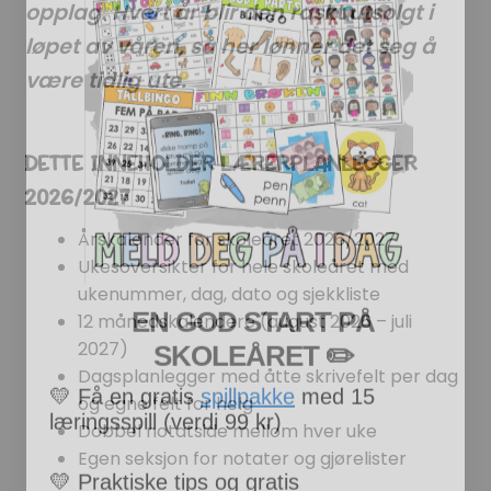
opplag. Hvert år blir den raskt utsolgt i
løpet av våren, så her lønner det seg å
være tidlig ute.
DETTE INNEHOLDER LÆRERPLANLEGGER
2026/2027
Årskalender for skoleåret 2026/2027
Ukesoversikter for hele skoleåret med
EN GOD START PÅ
ukenummer, dag, dato og sjekkliste
SKOLEÅRET
​ ✏️
12 månedskalendere (august 2026 – juli
2027)
💛
Få en gratis
spillpakke
med 15
Dagsplanlegger med åtte skrivefelt per dag
læringsspill (verdi 99 kr)
og egne felt for helg
Dobbel notatside mellom hver uke
💛
Praktiske tips og gratis
Egen seksjon for notater og gjørelister
undervisningsmateriell rett i innboksen