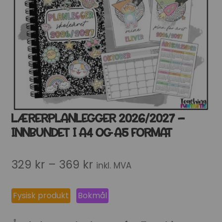
LÆRERPLANLEGGER 2026/2027 –
INNBUNDET I A4 OG A5 FORMAT
Prisområde:
329
kr
–
369
kr
inkl. MVA
329 kr
Fysisk produkt
Bokmål
til
369 kr