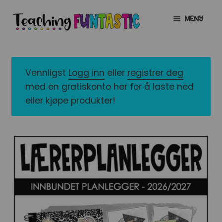
Hopp
Hopp
MENY
til
til
navigasjon
innhold
INFO
UTVID
UNDERMENY
MIN KONTO
Vennligst
Logg inn
eller
registrer deg
med en gratiskonto her for å laste ned
GRATIS
UTVID
eller kjøpe produkter!
UNDERMENY
BUTIKK
UTVID
UNDERMENY
LISENSER
UTVID
UNDERMENY
TIPSHJØRNET
KURS