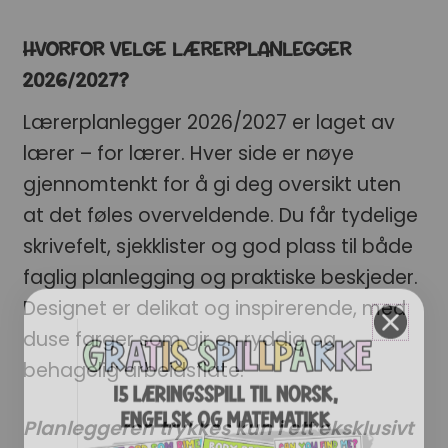
HVORFOR VELGE LÆRERPLANLEGGER
2026/2027?
Lærerplanlegger 2026/2027 er laget av
lærer – for lærer. Hver side er nøye
gjennomtenkt for å gi deg oversikt uten
at det føles overveldende. Du får tydelige
skrivefelt, sjekklister og god plass til både
faglig planlegging og praktiske beskjeder.
Designet er delikat og inspirerende, med
duse farger som gir en ryddig og
behagelig arbeidsflate.
Planleggeren trykkes kun i ett eksklusivt