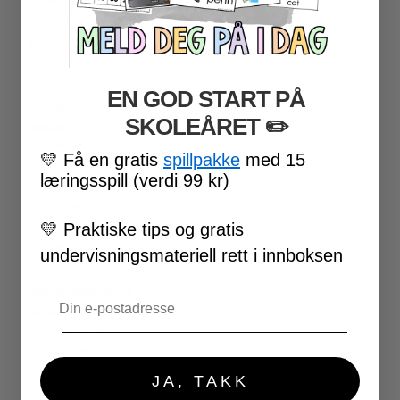
OPPGAVEKORT
DIGITALE SPILL
AKTIVITETSPAKKER
ARBEIDSARK
PUSLESPILL
EN GOD START PÅ
★ NYNORSK
SKOLEÅRET
​ ✏️
★ ENGELSK
ENGELSK HØYFREKVENTE ORD
💛
Få en gratis
spillpakke
med 15
ENGELSK LESEFORSTÅELSE
læringsspill (verdi 99 kr)
ENGELSK LESING
ENGELSK SKRIVING
💛
Praktiske tips og gratis
ENGELSK GRAMATIKK
ENGELSK ORD- OG BEGREPER
undervisningsmateriell rett i innboksen
ENGELSK MUNTLIG
Email
★ NORDSAMISK MATERIELL
★ SERIER
PROGRAMMERING
LESEKORT FAKTA
FAKTASERIE LESING
JA, TAKK
VI SKRIVER