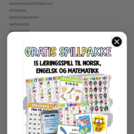
GRAMMATIKK OG RETTSKRIVING
DIFTONGER
SPRÅK OG BEGREPER
KARTLEGGING
OPPGAVEKORT
AKTIVITETSPAKKER
PUSLESPILL LESING
ARBEIDSARK
NORSK SOM ANDRESPRÅK
★ MATEMATIKK
TALLFORSTÅELSE OG REGNEFERDIGHETER
ADDIDSJON OG SUBTRAKSJON
MULTIPLIKASJON OG DIVISJON
KLOKKA
BRØK
PROSENT
ALGEBRA
TEKSTOPPGAVER
KARTLEGGING