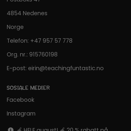
4854 Nedenes
Norge
Telefon:
+47 957 57 778
Org. nr.: 915760198
E-post:
eirin@teachingfuntastic.no
SOSIALE MEDIER
Facebook
Instagram
Pinterest
🍎 HELE august! 🍎 20 % rabatt på