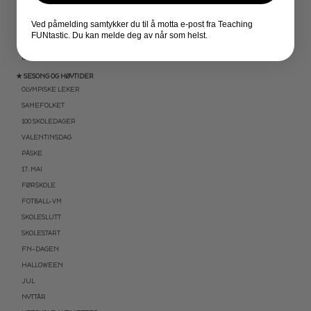
SPRÅKSPIRALEN
Ved påmelding samtykker du til å motta e-post fra Teaching
MATTESPIRALEN
FUNtastic. Du kan melde deg av når som helst.
LA OSS REGNE ØVEBØKER
ESCAPE ROOM
★ SESONG OG HØYTIDER
OLYMPISKE LEKER
SAMEFOLKET
100 SKOLEDAGER
VALENTINSDAG
PÅSKE
17. MAI
FØRSKOLE
FOTBALL-VM
SKOLESLUTT
SKOLESTART
FN-DAGEN
HALLOWEEN
JUL
NYTTÅR